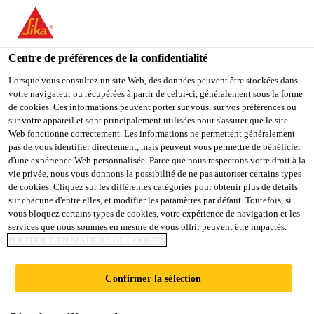
You are accessing "Sika Schweiz AG", it seems you are
accessing it from "États-Unis". We have a dedicated website for
your country.
Centre de préférences de la confidentialité
TO
Lorsque vous consultez un site Web, des données peuvent être stockées dans
STAY ON THE SIKA
SELECT A
votre navigateur ou récupérées à partir de celui-ci, généralement sous la forme
SIKA
SCHWEIZ AG WEBSITE
COUNTRY
de cookies. Ces informations peuvent porter sur vous, sur vos préférences ou
USA
sur votre appareil et sont principalement utilisées pour s'assurer que le site
Web fonctionne correctement. Les informations ne permettent généralement
pas de vous identifier directement, mais peuvent vous permettre de bénéficier
Sika Schweiz AG
d'une expérience Web personnalisée. Parce que nous respectons votre droit à la
vie privée, nous vous donnons la possibilité de ne pas autoriser certains types
de cookies. Cliquez sur les différentes catégories pour obtenir plus de détails
sur chacune d'entre elles, et modifier les paramètres par défaut. Toutefois, si
vous bloquez certains types de cookies, votre expérience de navigation et les
services que nous sommes en mesure de vous offrir peuvent être impactés.
POLITIQUE EN MATIÈRE DE COOKIES
COLLAGE DE
Confirmer la sélection
TEXTILES ET