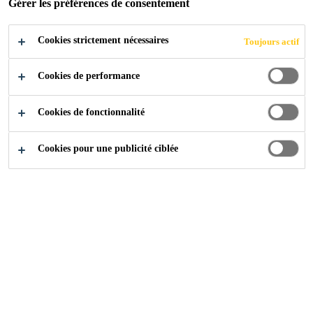
Gérer les préférences de consentement
Cookies strictement nécessaires
Toujours actif
Industry
Events
MTB, Meet the Buyer
Cookies de performance
Cookies de fonctionnalité
02/06/2020
UK
Cookies pour une publicité ciblée
Find out more
Contactez-nous