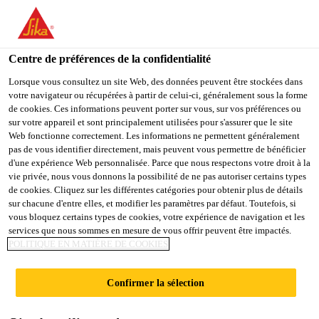
You are accessing "Sika Schweiz AG", it seems you are
accessing it from "États-Unis". We have a dedicated website for
your country.
Centre de préférences de la confidentialité
TO
Lorsque vous consultez un site Web, des données peuvent être stockées dans
STAY ON THE SIKA
SELECT A
votre navigateur ou récupérées à partir de celui-ci, généralement sous la forme
SIKA
SCHWEIZ AG WEBSITE
COUNTRY
de cookies. Ces informations peuvent porter sur vous, sur vos préférences ou
USA
sur votre appareil et sont principalement utilisées pour s'assurer que le site
Web fonctionne correctement. Les informations ne permettent généralement
pas de vous identifier directement, mais peuvent vous permettre de bénéficier
Sika Schweiz AG
d'une expérience Web personnalisée. Parce que nous respectons votre droit à la
vie privée, nous vous donnons la possibilité de ne pas autoriser certains types
de cookies. Cliquez sur les différentes catégories pour obtenir plus de détails
sur chacune d'entre elles, et modifier les paramètres par défaut. Toutefois, si
vous bloquez certains types de cookies, votre expérience de navigation et les
MTB, MEET THE
services que nous sommes en mesure de vous offrir peuvent être impactés.
POLITIQUE EN MATIÈRE DE COOKIES
BUYER
Confirmer la sélection