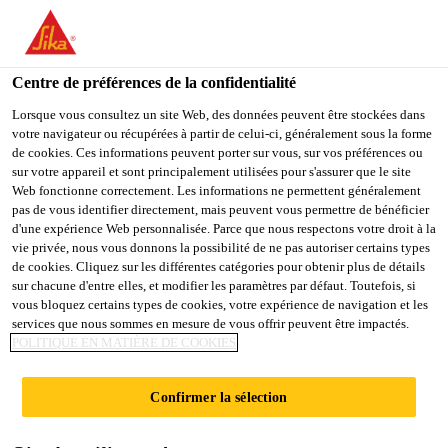
You are accessing "Sika Schweiz AG", it seems you are
accessing it from "États-Unis". We have a dedicated website for
your country.
Centre de préférences de la confidentialité
TO
Lorsque vous consultez un site Web, des données peuvent être stockées dans
STAY ON THE SIKA
SELECT A
votre navigateur ou récupérées à partir de celui-ci, généralement sous la forme
SIKA
SCHWEIZ AG WEBSITE
COUNTRY
de cookies. Ces informations peuvent porter sur vous, sur vos préférences ou
USA
sur votre appareil et sont principalement utilisées pour s'assurer que le site
Web fonctionne correctement. Les informations ne permettent généralement
pas de vous identifier directement, mais peuvent vous permettre de bénéficier
Sika Schweiz AG
d'une expérience Web personnalisée. Parce que nous respectons votre droit à la
vie privée, nous vous donnons la possibilité de ne pas autoriser certains types
de cookies. Cliquez sur les différentes catégories pour obtenir plus de détails
sur chacune d'entre elles, et modifier les paramètres par défaut. Toutefois, si
vous bloquez certains types de cookies, votre expérience de navigation et les
INTERNATIONAL
services que nous sommes en mesure de vous offrir peuvent être impactés.
POLITIQUE EN MATIÈRE DE COOKIES
BOAT SHOW
Confirmer la sélection
PALMA