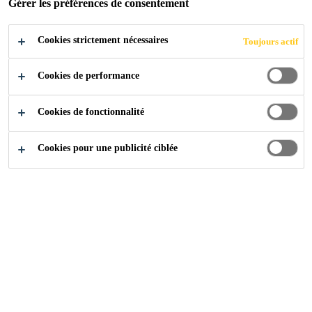
Gérer les préférences de consentement
Cookies strictement nécessaires
Toujours actif
Industry
Events
International Boat Show Palma
Cookies de performance
Cookies de fonctionnalité
29/02/2020 - 03/05/2020
PALMA, SPAIN
Cookies pour une publicité ciblée
Find out more
Contactez-nous