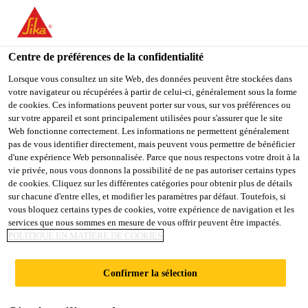
You are accessing "Sika Schweiz AG", it seems you are
accessing it from "États-Unis". We have a dedicated website for
your country.
Centre de préférences de la confidentialité
TO
Lorsque vous consultez un site Web, des données peuvent être stockées dans
STAY ON THE SIKA
SELECT A
votre navigateur ou récupérées à partir de celui-ci, généralement sous la forme
SIKA
SCHWEIZ AG WEBSITE
COUNTRY
de cookies. Ces informations peuvent porter sur vous, sur vos préférences ou
USA
sur votre appareil et sont principalement utilisées pour s'assurer que le site
Web fonctionne correctement. Les informations ne permettent généralement
pas de vous identifier directement, mais peuvent vous permettre de bénéficier
Sika Schweiz AG
d'une expérience Web personnalisée. Parce que nous respectons votre droit à la
vie privée, nous vous donnons la possibilité de ne pas autoriser certains types
de cookies. Cliquez sur les différentes catégories pour obtenir plus de détails
sur chacune d'entre elles, et modifier les paramètres par défaut. Toutefois, si
vous bloquez certains types de cookies, votre expérience de navigation et les
ÉLÉMENTS EN
services que nous sommes en mesure de vous offrir peuvent être impactés.
POLITIQUE EN MATIÈRE DE COOKIES
ACIER REVÊTUS
Confirmer la sélection