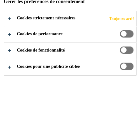
Gérer les préférences de consentement
Cookies strictement nécessaires
Toujours actif
Industry
...
Éléments en acier revêtus
Cookies de performance
Cookies de fonctionnalité
Les systèmes de revêtement de protection des
Cookies pour une publicité ciblée
structures en acier sur terre et surtout en mer
doivent répondre aux exigences les plus
élevées en matière de protection contre la
corrosion et être faciles à appliquer dans
diverses conditions difficiles, notamment le
climat et l'accessibilité.