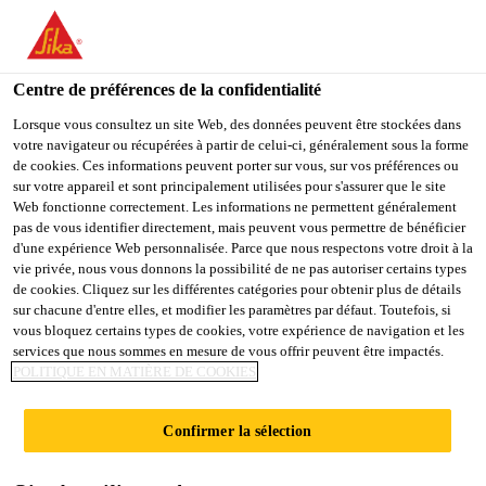
You are accessing "Sika Schweiz AG", it seems you are
accessing it from "États-Unis". We have a dedicated website for
your country.
Centre de préférences de la confidentialité
TO
Lorsque vous consultez un site Web, des données peuvent être stockées dans
STAY ON THE SIKA
SELECT A
votre navigateur ou récupérées à partir de celui-ci, généralement sous la forme
SIKA
SCHWEIZ AG WEBSITE
COUNTRY
de cookies. Ces informations peuvent porter sur vous, sur vos préférences ou
USA
sur votre appareil et sont principalement utilisées pour s'assurer que le site
Web fonctionne correctement. Les informations ne permettent généralement
pas de vous identifier directement, mais peuvent vous permettre de bénéficier
Sika Schweiz AG
d'une expérience Web personnalisée. Parce que nous respectons votre droit à la
vie privée, nous vous donnons la possibilité de ne pas autoriser certains types
de cookies. Cliquez sur les différentes catégories pour obtenir plus de détails
sur chacune d'entre elles, et modifier les paramètres par défaut. Toutefois, si
vous bloquez certains types de cookies, votre expérience de navigation et les
ÜBER
services que nous sommes en mesure de vous offrir peuvent être impactés.
POLITIQUE EN MATIÈRE DE COOKIES
WINDENERGIE
Confirmer la sélection