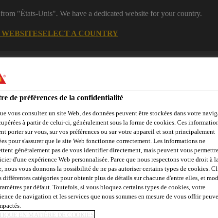
 from "États-Unis". We have a dedicated website for your country.
G WEBSITE
SELECT A COUNTRY
es
Industry
re de préférences de la confidentialité
ue vous consultez un site Web, des données peuvent être stockées dans votre navig
s de construction
cupérées à partir de celui-ci, généralement sous la forme de cookies. Ces informatio
nt porter sur vous, sur vos préférences ou sur votre appareil et sont principalement
sées pour s'assurer que le site Web fonctionne correctement. Les informations ne
ttent généralement pas de vous identifier directement, mais peuvent vous permettr
Calculateur de
Objets de
Service
Events
icier d'une expérience Web personnalisée. Parce que nous respectons votre droit à la
joints
référence
e, nous vous donnons la possibilité de ne pas autoriser certains types de cookies. C
s différentes catégories pour obtenir plus de détails sur chacune d'entre elles, et mod
aramètres par défaut. Toutefois, si vous bloquez certains types de cookies, votre
ience de navigation et les services que nous sommes en mesure de vous offrir peuv
Y HOME VORALB
impactés.
TIQUE EN MATIÈRE DE COOKIES