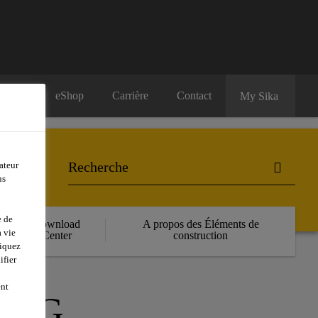
eShop
Carrière
Contact
My Sika
ateur
ns
e de
Download
A propos des Éléments de
 vie
Center
construction
liquez
ifier
ent
ERG