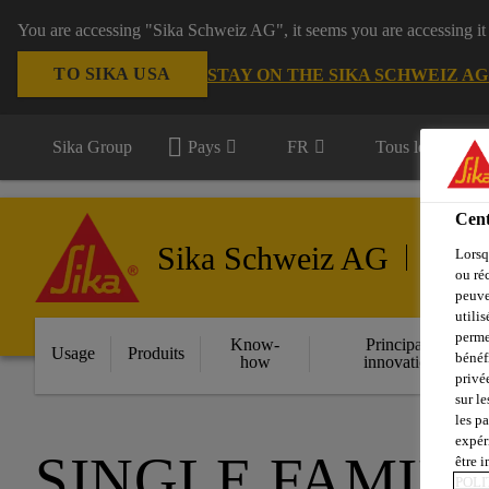
You are accessing "Sika Schweiz AG", it seems you are accessing it
TO SIKA USA
STAY ON THE SIKA SCHWEIZ A
Sika Group
Pays
FR
Tous les domain
Cent
Sika Schweiz AG
Lorsq
Élément
ou ré
peuve
utili
perme
Know-
Principales
Usage
Produits
bénéf
how
innovations
privé
sur le
les p
expér
SINGLE FAMIL
être 
POLI