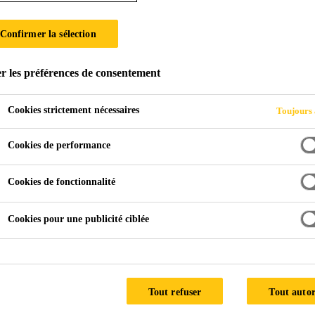
Confirmer la sélection
res
Single Family Home Voralberg
r les préférences de consentement
Cookies strictement nécessaires
Toujours 
USTRIA
Cookies de performance
Cookies de fonctionnalité
Floor-to-ceiling 
glazing look
Cookies pour une publicité ciblée
Window type
: Wood with st
Glass
: Stepped insulating gl
screen print
Tout refuser
Tout autor