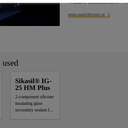
Window manufacturer
: Wa
www.walchfenster.at
s used
Sikasil® IG-
25 HM Plus
2-component silicone
insulating glass
secondary sealant for
air-/gas-filled IG units