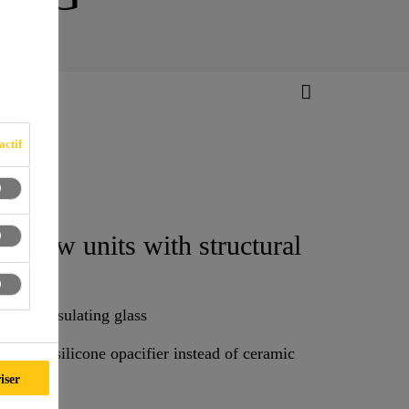
actif
window units with structural
epped insulating glass
ass with silicone opacifier instead of ceramic
iser