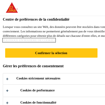
You are accessing "Sika Schweiz AG", it seems you are accessing it
TO SIKA USA
STAY ON THE SIKA SCHWEIZ A
Centre de préférences de la confidentialité
Lorsque vous consultez un site Web, des données peuvent être stockées dans votre 
correctement. Les informations ne permettent généralement pas de vous identifier
Sika Schweiz AG
différentes catégories pour obtenir plus de détails sur chacune d'entre elles, et 
POLITIQUE EN MATIÈRE DE COOKIES
SIKA R&D CENTRE
Confirmer la sélection
Gérer les préférences de consentement
Cookies strictement nécessaires
Cookies de performance
Industry
...
Sika R&D Centre
Cookies de fonctionnalité