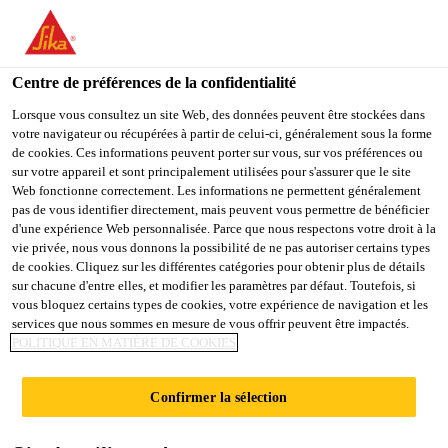
You are accessing "Sika Schweiz AG", it seems you are
accessing it from "États-Unis". We have a dedicated website for
your country.
Centre de préférences de la confidentialité
Industry
...
Sikasil® IG-25 HM Plus
TO
Lorsque vous consultez un site Web, des données peuvent être stockées dans
STAY ON THE SIKA
SELECT A
votre navigateur ou récupérées à partir de celui-ci, généralement sous la forme
SIKA
SCHWEIZ AG WEBSITE
COUNTRY
de cookies. Ces informations peuvent porter sur vous, sur vos préférences ou
USA
sur votre appareil et sont principalement utilisées pour s'assurer que le site
Web fonctionne correctement. Les informations ne permettent généralement
pas de vous identifier directement, mais peuvent vous permettre de bénéficier
Sikasil® IG-25
Sika Schweiz AG
d'une expérience Web personnalisée. Parce que nous respectons votre droit à la
vie privée, nous vous donnons la possibilité de ne pas autoriser certains types
de cookies. Cliquez sur les différentes catégories pour obtenir plus de détails
HM Plus
sur chacune d'entre elles, et modifier les paramètres par défaut. Toutefois, si
vous bloquez certains types de cookies, votre expérience de navigation et les
services que nous sommes en mesure de vous offrir peuvent être impactés.
Mastic silicone bicomposant pour le
POLITIQUE EN MATIÈRE DE COOKIES
scellement secondaire des vitrages isolants
avec lames d'air et de gaz
Confirmer la sélection
Sikasil® IG-25 HM Plus est un mastic bicomposant,