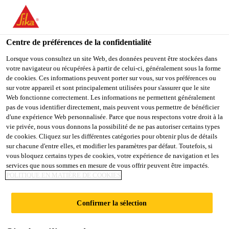
You are accessing "Sika Schweiz AG", it seems you are
accessing it from "États-Unis". We have a dedicated website for
your country.
Centre de préférences de la confidentialité
TO
Lorsque vous consultez un site Web, des données peuvent être stockées dans
STAY ON THE SIKA
SELECT A
votre navigateur ou récupérées à partir de celui-ci, généralement sous la forme
SIKA
SCHWEIZ AG WEBSITE
COUNTRY
de cookies. Ces informations peuvent porter sur vous, sur vos préférences ou
USA
sur votre appareil et sont principalement utilisées pour s'assurer que le site
Web fonctionne correctement. Les informations ne permettent généralement
pas de vous identifier directement, mais peuvent vous permettre de bénéficier
Sika Schweiz AG
d'une expérience Web personnalisée. Parce que nous respectons votre droit à la
vie privée, nous vous donnons la possibilité de ne pas autoriser certains types
de cookies. Cliquez sur les différentes catégories pour obtenir plus de détails
sur chacune d'entre elles, et modifier les paramètres par défaut. Toutefois, si
vous bloquez certains types de cookies, votre expérience de navigation et les
TÉLÉCHARGEMEN
services que nous sommes en mesure de vous offrir peuvent être impactés.
POLITIQUE EN MATIÈRE DE COOKIES
T DE DOCUMENTS
Confirmer la sélection