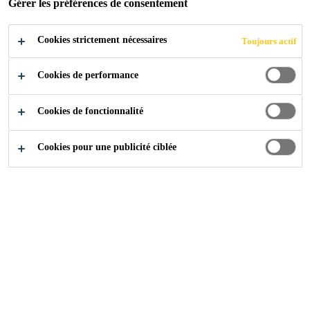
Gérer les préférences de consentement
Cookies strictement nécessaires
Toujours actif
Industry
...
Téléchargement de documents
Cookies de performance
Cookies de fonctionnalité
Contactez-nous
Cookies pour une publicité ciblée
Conseils techniques