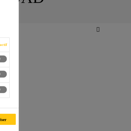
actif
iser