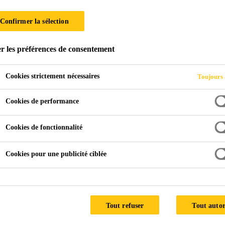
Confirmer la sélection
r les préférences de consentement
de
Suzhou River, 638 Hengfeng Road
Cookies strictement nécessaires
Toujours 
A
Cookies de performance
Cookies de fonctionnalité
Facade Supplier:
Shanghai Meite
Cookies pour une publicité ciblée
Architect:
KFS Architects, (CA)
Products used:
Sikasil® SG-
Sikasil® WS-
Tout refuser
Tout autor
500 CN
305 S