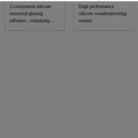
2-component silicone
High performance
structural glazing
silicone weatherproofing
adhesive, complying
sealant
astm and GB standards