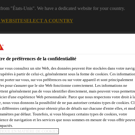
 from "États-Unis". We have a dedicated website for your country.
G WEBSITE
SELECT A COUNTRY
es
Industry
re de préférences de la confidentialité
ue vous consultez un site Web, des données peuvent être stockées dans votre navig
s de construction
cupérées à partir de celui-ci, généralement sous la forme de cookies. Ces informatio
nt porter sur vous, sur vos préférences ou sur votre appareil et sont principalement
sées pour s'assurer que le site Web fonctionne correctement. Les informations ne
ttent généralement pas de vous identifier directement, mais peuvent vous permettr
Calculateur de
Objets de
icier d'une expérience Web personnalisée. Parce que nous respectons votre droit à la
Service
Events
joints
référence
e, nous vous donnons la possibilité de ne pas autoriser certains types de cookies. C
s différentes catégories pour obtenir plus de détails sur chacune d'entre elles, et mod
aramètres par défaut. Toutefois, si vous bloquez certains types de cookies, votre
ience de navigation et les services que nous sommes en mesure de vous offrir peuv
, 638 HENGFENG
impactés.
TIQUE EN MATIÈRE DE COOKIES