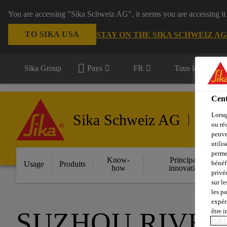
You are accessing "Sika Schweiz AG", it seems you are accessing it
TO SIKA USA
STAY ON THE SIKA SCHWEIZ A
Sika Group
Pays
FR
Tous les domain
Cent
Lorsq
Sika Schweiz AG
Élément
ou ré
peuve
utili
perme
Know-
Principales
bénéf
Usage
Produits
how
innovations
privé
sur le
les p
expér
SUZHOU RIVER
être 
POLI