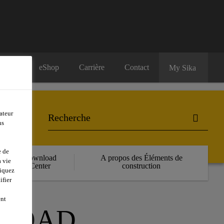
eShop
Carrière
Contact
My Sika
ateur
ns
e de
Download
A propos des Éléments de
 vie
Center
construction
liquez
ifier
ent
 ROAD