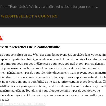
 from "États-Unis". We have a dedicated website for your country.
G WEBSITE
SELECT A COUNTRY
es
Industry
re de préférences de la confidentialité
ue vous consultez un site Web, des données peuvent être stockées dans votre navig
s de construction
cupérées à partir de celui-ci, généralement sous la forme de cookies. Ces informatio
nt porter sur vous, sur vos préférences ou sur votre appareil et sont principalement
sées pour s'assurer que le site Web fonctionne correctement. Les informations ne
ttent généralement pas de vous identifier directement, mais peuvent vous permettr
Calculateur de
Objets de
Service
Events
icier d'une expérience Web personnalisée. Parce que nous respectons votre droit à la
joints
référence
e, nous vous donnons la possibilité de ne pas autoriser certains types de cookies. C
s différentes catégories pour obtenir plus de détails sur chacune d'entre elles, et mod
aramètres par défaut. Toutefois, si vous bloquez certains types de cookies, votre
ience de navigation et les services que nous sommes en mesure de vous offrir peuv
OUSE
impactés.
TIQUE EN MATIÈRE DE COOKIES