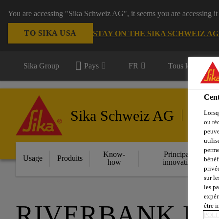
You are accessing "Sika Schweiz AG", it seems you are accessing it
TO SIKA USA
STAY ON THE SIKA SCHWEIZ A
Sika Group
Pays
FR
Tous les domain
Cent
Sika Schweiz AG
Lorsq
Élément
ou ré
peuve
utili
perme
Know-
Principales
Usage
Produits
bénéf
how
innovations
privé
sur le
les p
expér
RIVERBANK H
être 
POLI