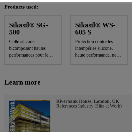
Products used:
Sikasil® SG-
Sikasil® WS-
500
605 S
Colle silicone
Protection contre les
bicomposant hautes
intempéries silicone,
performances pour le
haute performance, ne
vitrage structurel
forme pas de stries,
marquage CE
Learn more
Riverbank House, London, UK
References Industry (Sika at Work)