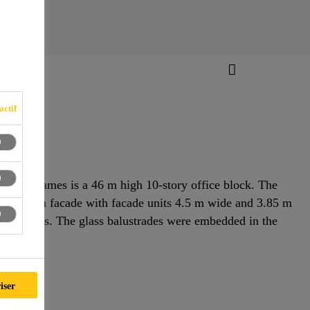
actif
f the Thames is a 46 m high 10-story office block. The
ouble skin facade with facade units 4.5 m wide and 3.85 m
surroundings. The glass balustrades were embedded in the
iser
 Ltd.