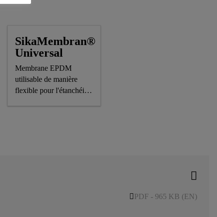
SikaMembran®
Universal
Membrane EPDM
utilisable de manière
flexible pour l'étanchéité
intérieure et extérieure
des façades
PDF - 965 KB (EN)