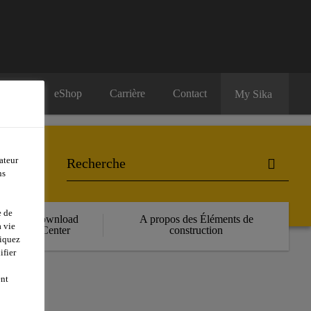
eShop
Carrière
Contact
My Sika
ateur
ns
e de
Download
A propos des Éléments de
 vie
Center
construction
liquez
ifier
ent