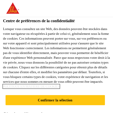
You are accessing "Sika Schweiz AG", it seems you are
accessing it from "États-Unis". We have a dedicated website for
your country.
Centre de préférences de la confidentialité
TO
Lorsque vous consultez un site Web, des données peuvent être stockées dans
STAY ON THE SIKA
SELECT A
votre navigateur ou récupérées à partir de celui-ci, généralement sous la forme
SIKA
SCHWEIZ AG WEBSITE
COUNTRY
de cookies. Ces informations peuvent porter sur vous, sur vos préférences ou
USA
sur votre appareil et sont principalement utilisées pour s'assurer que le site
Web fonctionne correctement. Les informations ne permettent généralement
pas de vous identifier directement, mais peuvent vous permettre de bénéficier
Sika Schweiz AG
d'une expérience Web personnalisée. Parce que nous respectons votre droit à la
vie privée, nous vous donnons la possibilité de ne pas autoriser certains types
de cookies. Cliquez sur les différentes catégories pour obtenir plus de détails
sur chacune d'entre elles, et modifier les paramètres par défaut. Toutefois, si
vous bloquez certains types de cookies, votre expérience de navigation et les
ONE MARINA
services que nous sommes en mesure de vous offrir peuvent être impactés.
POLITIQUE EN MATIÈRE DE COOKIES
BOULEVARD
Confirmer la sélection