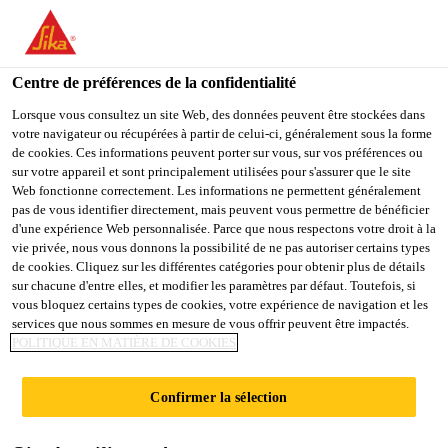
You are accessing "Sika Schweiz AG", it seems you are
accessing it from "États-Unis". We have a dedicated website for
your country.
Centre de préférences de la confidentialité
TO
Lorsque vous consultez un site Web, des données peuvent être stockées dans
STAY ON THE SIKA
SELECT A
votre navigateur ou récupérées à partir de celui-ci, généralement sous la forme
SIKA
SCHWEIZ AG WEBSITE
COUNTRY
de cookies. Ces informations peuvent porter sur vous, sur vos préférences ou
USA
sur votre appareil et sont principalement utilisées pour s'assurer que le site
Web fonctionne correctement. Les informations ne permettent généralement
pas de vous identifier directement, mais peuvent vous permettre de bénéficier
Sika Schweiz AG
d'une expérience Web personnalisée. Parce que nous respectons votre droit à la
vie privée, nous vous donnons la possibilité de ne pas autoriser certains types
de cookies. Cliquez sur les différentes catégories pour obtenir plus de détails
sur chacune d'entre elles, et modifier les paramètres par défaut. Toutefois, si
vous bloquez certains types de cookies, votre expérience de navigation et les
199
services que nous sommes en mesure de vous offrir peuvent être impactés.
POLITIQUE EN MATIÈRE DE COOKIES
KNIGHTSBRIDGE
Confirmer la sélection