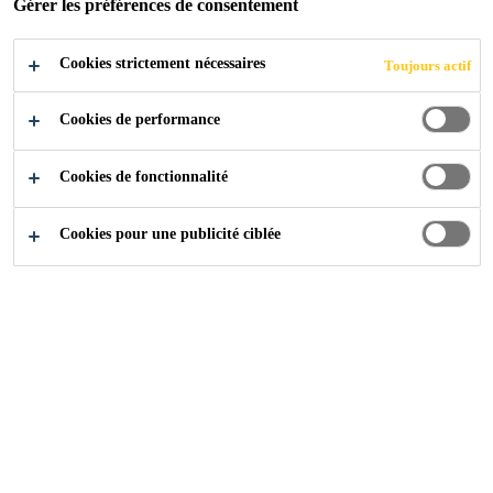
Gérer les préférences de consentement
Cookies strictement nécessaires
Toujours actif
Industry
...
Heron Tower, 106-126 Bishopsgate
Cookies de performance
Cookies de fonctionnalité
2010
LONDON, UNITED KINGDOM
Cookies pour une publicité ciblée