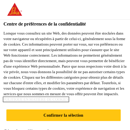
You are accessing "Sika Schweiz AG", it seems you are
accessing it from "États-Unis". We have a dedicated website for
your country.
Centre de préférences de la confidentialité
TO
Lorsque vous consultez un site Web, des données peuvent être stockées dans
STAY ON THE SIKA
SELECT A
votre navigateur ou récupérées à partir de celui-ci, généralement sous la forme
SIKA
SCHWEIZ AG WEBSITE
COUNTRY
de cookies. Ces informations peuvent porter sur vous, sur vos préférences ou
USA
sur votre appareil et sont principalement utilisées pour s'assurer que le site
Web fonctionne correctement. Les informations ne permettent généralement
pas de vous identifier directement, mais peuvent vous permettre de bénéficier
Sika Schweiz AG
d'une expérience Web personnalisée. Parce que nous respectons votre droit à la
vie privée, nous vous donnons la possibilité de ne pas autoriser certains types
de cookies. Cliquez sur les différentes catégories pour obtenir plus de détails
sur chacune d'entre elles, et modifier les paramètres par défaut. Toutefois, si
vous bloquez certains types de cookies, votre expérience de navigation et les
HERON TOWER,
services que nous sommes en mesure de vous offrir peuvent être impactés.
POLITIQUE EN MATIÈRE DE COOKIES
106-126
Confirmer la sélection
BISHOPSGATE