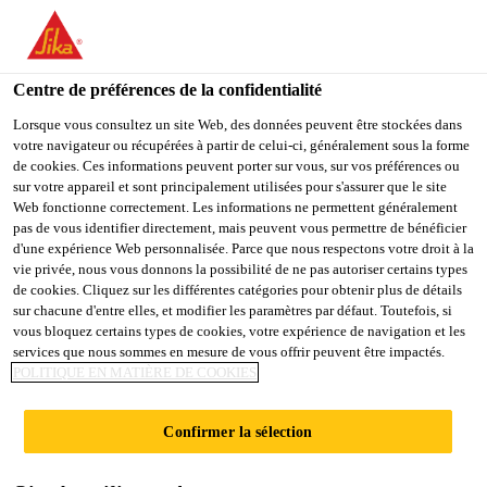
You are accessing "Sika Schweiz AG", it seems you are
accessing it from "États-Unis". We have a dedicated website for
your country.
Centre de préférences de la confidentialité
TO
Lorsque vous consultez un site Web, des données peuvent être stockées dans
STAY ON THE SIKA
SELECT A
votre navigateur ou récupérées à partir de celui-ci, généralement sous la forme
SIKA
SCHWEIZ AG WEBSITE
COUNTRY
de cookies. Ces informations peuvent porter sur vous, sur vos préférences ou
USA
sur votre appareil et sont principalement utilisées pour s'assurer que le site
Web fonctionne correctement. Les informations ne permettent généralement
pas de vous identifier directement, mais peuvent vous permettre de bénéficier
Sika Schweiz AG
d'une expérience Web personnalisée. Parce que nous respectons votre droit à la
vie privée, nous vous donnons la possibilité de ne pas autoriser certains types
de cookies. Cliquez sur les différentes catégories pour obtenir plus de détails
sur chacune d'entre elles, et modifier les paramètres par défaut. Toutefois, si
vous bloquez certains types de cookies, votre expérience de navigation et les
GRAND
services que nous sommes en mesure de vous offrir peuvent être impactés.
POLITIQUE EN MATIÈRE DE COOKIES
MILLENNIUM
Confirmer la sélection