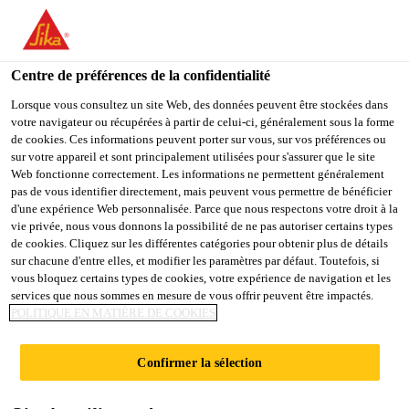
You are accessing "Sika Schweiz AG", it seems you are
accessing it from "États-Unis". We have a dedicated website for
your country.
Centre de préférences de la confidentialité
TO
Lorsque vous consultez un site Web, des données peuvent être stockées dans
STAY ON THE SIKA
SELECT A
votre navigateur ou récupérées à partir de celui-ci, généralement sous la forme
SIKA
SCHWEIZ AG WEBSITE
COUNTRY
de cookies. Ces informations peuvent porter sur vous, sur vos préférences ou
USA
sur votre appareil et sont principalement utilisées pour s'assurer que le site
Web fonctionne correctement. Les informations ne permettent généralement
pas de vous identifier directement, mais peuvent vous permettre de bénéficier
Sika Schweiz AG
d'une expérience Web personnalisée. Parce que nous respectons votre droit à la
vie privée, nous vous donnons la possibilité de ne pas autoriser certains types
de cookies. Cliquez sur les différentes catégories pour obtenir plus de détails
sur chacune d'entre elles, et modifier les paramètres par défaut. Toutefois, si
vous bloquez certains types de cookies, votre expérience de navigation et les
CYBER WORLD
services que nous sommes en mesure de vous offrir peuvent être impactés.
POLITIQUE EN MATIÈRE DE COOKIES
Confirmer la sélection