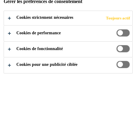
Gérer les préférences de consentement
Cookies strictement nécessaires
Toujours actif
Industry
...
Cyber World
Cookies de performance
Cookies de fonctionnalité
2005
RATCHADAPISEK ROAD, BANGKOK
THAILAND
Cookies pour une publicité ciblée