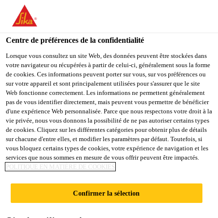
You are accessing "Sika Schweiz AG", it seems you are
accessing it from "États-Unis". We have a dedicated website for
your country.
Centre de préférences de la confidentialité
TO
Lorsque vous consultez un site Web, des données peuvent être stockées dans
STAY ON THE SIKA
SELECT A
votre navigateur ou récupérées à partir de celui-ci, généralement sous la forme
SIKA
SCHWEIZ AG WEBSITE
COUNTRY
de cookies. Ces informations peuvent porter sur vous, sur vos préférences ou
USA
sur votre appareil et sont principalement utilisées pour s'assurer que le site
Web fonctionne correctement. Les informations ne permettent généralement
pas de vous identifier directement, mais peuvent vous permettre de bénéficier
Sika Schweiz AG
d'une expérience Web personnalisée. Parce que nous respectons votre droit à la
vie privée, nous vous donnons la possibilité de ne pas autoriser certains types
de cookies. Cliquez sur les différentes catégories pour obtenir plus de détails
sur chacune d'entre elles, et modifier les paramètres par défaut. Toutefois, si
vous bloquez certains types de cookies, votre expérience de navigation et les
TÉLÉCHARGEMEN
services que nous sommes en mesure de vous offrir peuvent être impactés.
POLITIQUE EN MATIÈRE DE COOKIES
T DE DOCUMENTS
Confirmer la sélection