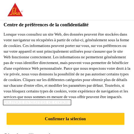
You are accessing "Sika Schweiz AG", it seems you are
accessing it from "États-Unis". We have a dedicated website for
your country.
Centre de préférences de la confidentialité
Industry
...
Sikasil® WS-200
TO
Lorsque vous consultez un site Web, des données peuvent être stockées dans
STAY ON THE SIKA
SELECT A
votre navigateur ou récupérées à partir de celui-ci, généralement sous la forme
SIKA
SCHWEIZ AG WEBSITE
COUNTRY
de cookies. Ces informations peuvent porter sur vous, sur vos préférences ou
USA
sur votre appareil et sont principalement utilisées pour s'assurer que le site
Web fonctionne correctement. Les informations ne permettent généralement
pas de vous identifier directement, mais peuvent vous permettre de bénéficier
Sikasil® WS-200
Sika Schweiz AG
d'une expérience Web personnalisée. Parce que nous respectons votre droit à la
vie privée, nous vous donnons la possibilité de ne pas autoriser certains types
de cookies. Cliquez sur les différentes catégories pour obtenir plus de détails
Mastic d'étanchéité à base de silicone avec
sur chacune d'entre elles, et modifier les paramètres par défaut. Toutefois, si
vous bloquez certains types de cookies, votre expérience de navigation et les
marquage CE
services que nous sommes en mesure de vous offrir peuvent être impactés.
POLITIQUE EN MATIÈRE DE COOKIES
Sikasil® WS-200 est un mastic silicone résistant, à
polymérisation neutre, avec une excellente adhérence
Confirmer la sélection
sur de nombreux supports.