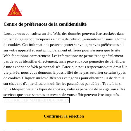
You are accessing "Sika Schweiz AG", it seems you are
accessing it from "États-Unis". We have a dedicated website for
your country.
Centre de préférences de la confidentialité
TO
Lorsque vous consultez un site Web, des données peuvent être stockées dans
STAY ON THE SIKA
SELECT A
votre navigateur ou récupérées à partir de celui-ci, généralement sous la forme
SIKA
SCHWEIZ AG WEBSITE
COUNTRY
de cookies. Ces informations peuvent porter sur vous, sur vos préférences ou
USA
sur votre appareil et sont principalement utilisées pour s'assurer que le site
Web fonctionne correctement. Les informations ne permettent généralement
pas de vous identifier directement, mais peuvent vous permettre de bénéficier
Sika Schweiz AG
d'une expérience Web personnalisée. Parce que nous respectons votre droit à la
vie privée, nous vous donnons la possibilité de ne pas autoriser certains types
de cookies. Cliquez sur les différentes catégories pour obtenir plus de détails
sur chacune d'entre elles, et modifier les paramètres par défaut. Toutefois, si
vous bloquez certains types de cookies, votre expérience de navigation et les
FICHES
services que nous sommes en mesure de vous offrir peuvent être impactés.
POLITIQUE EN MATIÈRE DE COOKIES
TECHNIQUES DES
Confirmer la sélection
PRODUITS