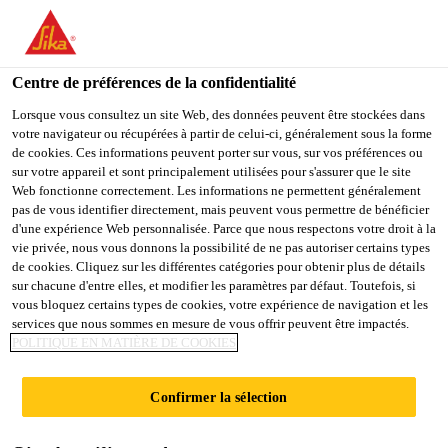
You are accessing "Sika Schweiz AG", it seems you are
accessing it from "États-Unis". We have a dedicated website for
your country.
Centre de préférences de la confidentialité
TO
Lorsque vous consultez un site Web, des données peuvent être stockées dans
STAY ON THE SIKA
SELECT A
votre navigateur ou récupérées à partir de celui-ci, généralement sous la forme
SIKA
SCHWEIZ AG WEBSITE
COUNTRY
de cookies. Ces informations peuvent porter sur vous, sur vos préférences ou
USA
sur votre appareil et sont principalement utilisées pour s'assurer que le site
Web fonctionne correctement. Les informations ne permettent généralement
pas de vous identifier directement, mais peuvent vous permettre de bénéficier
Sika Schweiz AG
d'une expérience Web personnalisée. Parce que nous respectons votre droit à la
vie privée, nous vous donnons la possibilité de ne pas autoriser certains types
de cookies. Cliquez sur les différentes catégories pour obtenir plus de détails
sur chacune d'entre elles, et modifier les paramètres par défaut. Toutefois, si
vous bloquez certains types de cookies, votre expérience de navigation et les
HANDBUCH FÜR
services que nous sommes en mesure de vous offrir peuvent être impactés.
POLITIQUE EN MATIÈRE DE COOKIES
ARCHITEKTEN
Confirmer la sélection