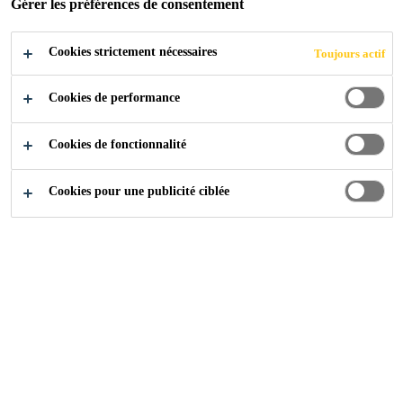
Gérer les préférences de consentement
Cookies strictement nécessaires
Toujours actif
Industry
...
Handbuch für Architekten
Cookies de performance
Cookies de fonctionnalité
Manual for sealing and bonding and waterproofing in
Cookies pour une publicité ciblée
facades, fenestration and insulating glass.
Contains most important Sika FFI brochures, guidelines
and datasheets in English (latest version 09/2016)
Contactez-nous