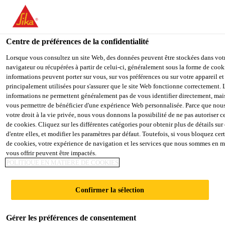
You are accessing "Sika Schweiz AG", it seems you are accessing it
"États-Unis". We have a dedicated website for your country.
Centre de préférences de la confidentialité
TO SIKA
STAY ON THE SIKA SCHWEIZ
SEL
Industry
...
SikaForce®-710 L100
USA
AG WEBSITE
COU
Lorsque vous consultez un site Web, des données peuvent être stockées dans vot
navigateur ou récupérées à partir de celui-ci, généralement sous la forme de cook
informations peuvent porter sur vous, sur vos préférences ou sur votre appareil et
principalement utilisées pour s'assurer que le site Web fonctionne correctement. 
Sika Schweiz AG
informations ne permettent généralement pas de vous identifier directement, ma
vous permettre de bénéficier d'une expérience Web personnalisée. Parce que nou
SikaForce®-710
votre droit à la vie privée, nous vous donnons la possibilité de ne pas autoriser c
de cookies. Cliquez sur les différentes catégories pour obtenir plus de détails su
d'entre elles, et modifier les paramètres par défaut. Toutefois, si vous bloquez cer
L100
de cookies, votre expérience de navigation et les services que nous sommes en m
vous offrir peuvent être impactés.
POLITIQUE EN MATIÈRE DE COOKIES
Colle bicomposante pour le collage de
panneaux avec long temps ouvert
Confirmer la sélection
SikaForce®-710 L100 est une colle polyuréthane
Gérer les préférences de consentement
bicomposante possédant un long temps ouvert, pour