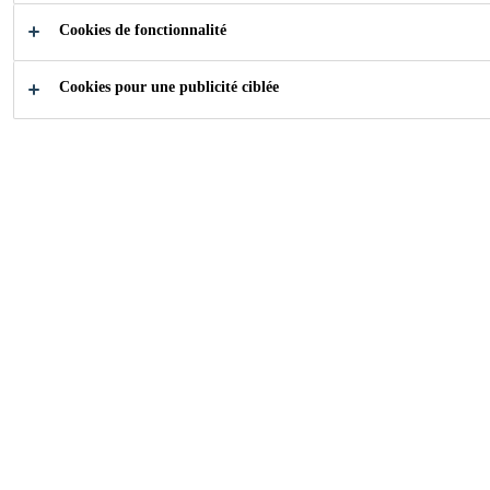
Cookies de fonctionnalité
Comment pouvons-nous
Cookies pour une publicité ciblée
vous aider?
Sélectionnez un
Sélectionne
domaine
votre produ
d'application
Industry
...
Panneaux de façades