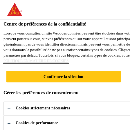
You are accessing "Sika Schweiz AG", it seems you are accessing it
TO SIKA USA
STAY ON THE SIKA SCHWEIZ A
Centre de préférences de la confidentialité
Lorsque vous consultez un site Web, des données peuvent être stockées dans votre
peuvent porter sur vous, sur vos préférences ou sur votre appareil et sont princi
Sika Schweiz AG
généralement pas de vous identifier directement, mais peuvent vous permettre de 
vous donnons la possibilité de ne pas autoriser certains types de cookies. Cliquez 
paramètres par défaut. Toutefois, si vous bloquez certains types de cookies, votr
POLITIQUE EN MATIÈRE DE COOKIES
PANNEAUX DE
Confirmer la sélection
FAÇADES
Gérer les préférences de consentement
Solutions d'adhérence pour le collage de
Cookies strictement nécessaires
panneaux composites
Cookies de performance