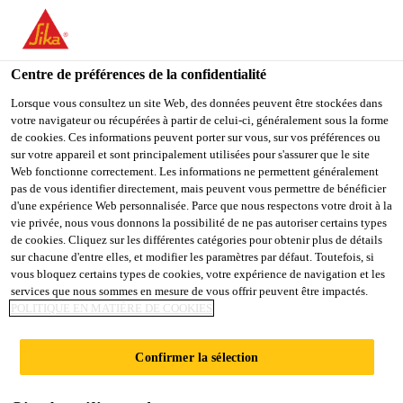
You are accessing "Sika Schweiz AG", it seems you are
accessing it from "États-Unis". We have a dedicated website for
your country.
Centre de préférences de la confidentialité
Industry
...
Sikagard®-6220 S
TO
Lorsque vous consultez un site Web, des données peuvent être stockées dans
STAY ON THE SIKA
SELECT A
votre navigateur ou récupérées à partir de celui-ci, généralement sous la forme
SIKA
SCHWEIZ AG WEBSITE
COUNTRY
de cookies. Ces informations peuvent porter sur vous, sur vos préférences ou
USA
sur votre appareil et sont principalement utilisées pour s'assurer que le site
Web fonctionne correctement. Les informations ne permettent généralement
pas de vous identifier directement, mais peuvent vous permettre de bénéficier
Sikagard®-6220 S
Sika Schweiz AG
d'une expérience Web personnalisée. Parce que nous respectons votre droit à la
vie privée, nous vous donnons la possibilité de ne pas autoriser certains types
de cookies. Cliquez sur les différentes catégories pour obtenir plus de détails
Cire pour corps creux, pulvérisable, à
sur chacune d'entre elles, et modifier les paramètres par défaut. Toutefois, si
vous bloquez certains types de cookies, votre expérience de navigation et les
grande profondeur de pénétration, en
services que nous sommes en mesure de vous offrir peuvent être impactés.
aérosol
POLITIQUE EN MATIÈRE DE COOKIES
Sikagard®-6220 S est une cire de couleur ambre,
Confirmer la sélection
résistante, en aérosol, qui possède d'excellentes
propriétés de protection contre la rouille. Le produit