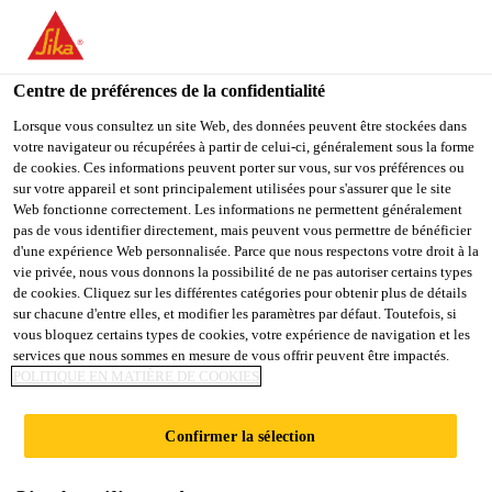
You are accessing "Sika Schweiz AG", it seems you are
accessing it from "États-Unis". We have a dedicated website for
your country.
Centre de préférences de la confidentialité
Industry
...
Sikaflex®-554
TO
Lorsque vous consultez un site Web, des données peuvent être stockées dans
STAY ON THE SIKA
SELECT A
votre navigateur ou récupérées à partir de celui-ci, généralement sous la forme
SIKA
SCHWEIZ AG WEBSITE
COUNTRY
de cookies. Ces informations peuvent porter sur vous, sur vos préférences ou
USA
sur votre appareil et sont principalement utilisées pour s'assurer que le site
Web fonctionne correctement. Les informations ne permettent généralement
pas de vous identifier directement, mais peuvent vous permettre de bénéficier
Sikaflex®-554
Sika Schweiz AG
d'une expérience Web personnalisée. Parce que nous respectons votre droit à la
vie privée, nous vous donnons la possibilité de ne pas autoriser certains types
de cookies. Cliquez sur les différentes catégories pour obtenir plus de détails
Colle de montage STP
sur chacune d'entre elles, et modifier les paramètres par défaut. Toutefois, si
vous bloquez certains types de cookies, votre expérience de navigation et les
services que nous sommes en mesure de vous offrir peuvent être impactés.
Sikaflex®-554 est un système de colle STP
POLITIQUE EN MATIÈRE DE COOKIES
monocomposante élastique qui a été spécialement
développée pour le collage de grands éléments dans
Confirmer la sélection
le domaine de la construction de véhicules
Plus +
industrielle. Sikaflex®-554 présente une bonne