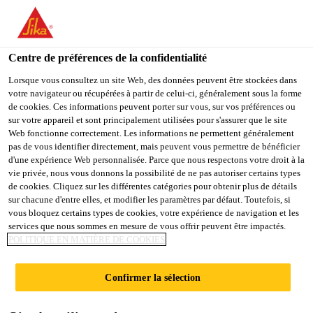
You are accessing "Sika Schweiz AG", it seems you are
accessing it from "États-Unis". We have a dedicated website for
your country.
Centre de préférences de la confidentialité
Industry
...
Sika® Cleaner PCA
TO
Lorsque vous consultez un site Web, des données peuvent être stockées dans
STAY ON THE SIKA
SELECT A
votre navigateur ou récupérées à partir de celui-ci, généralement sous la forme
SIKA
SCHWEIZ AG WEBSITE
COUNTRY
de cookies. Ces informations peuvent porter sur vous, sur vos préférences ou
USA
sur votre appareil et sont principalement utilisées pour s'assurer que le site
Web fonctionne correctement. Les informations ne permettent généralement
pas de vous identifier directement, mais peuvent vous permettre de bénéficier
Sika® Cleaner
Sika Schweiz AG
d'une expérience Web personnalisée. Parce que nous respectons votre droit à la
vie privée, nous vous donnons la possibilité de ne pas autoriser certains types
de cookies. Cliquez sur les différentes catégories pour obtenir plus de détails
PCA
sur chacune d'entre elles, et modifier les paramètres par défaut. Toutefois, si
vous bloquez certains types de cookies, votre expérience de navigation et les
services que nous sommes en mesure de vous offrir peuvent être impactés.
Tampon de nettoyage et applicateur de
POLITIQUE EN MATIÈRE DE COOKIES
primaire
Confirmer la sélection
Sika® Cleaner PCA est une éponge de nettoyage
innovante à base de mousse de mélamine. Sika®