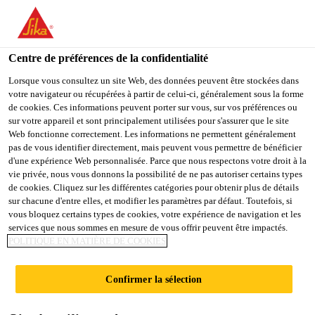
You are accessing "Sika Schweiz AG", it seems you are
accessing it from "États-Unis". We have a dedicated website for
your country.
Centre de préférences de la confidentialité
Industry
...
Sika® Cleaner G+P
TO
Lorsque vous consultez un site Web, des données peuvent être stockées dans
STAY ON THE SIKA
SELECT A
votre navigateur ou récupérées à partir de celui-ci, généralement sous la forme
SIKA
SCHWEIZ AG WEBSITE
COUNTRY
de cookies. Ces informations peuvent porter sur vous, sur vos préférences ou
USA
sur votre appareil et sont principalement utilisées pour s'assurer que le site
Web fonctionne correctement. Les informations ne permettent généralement
pas de vous identifier directement, mais peuvent vous permettre de bénéficier
Sika® Cleaner
Sika Schweiz AG
d'une expérience Web personnalisée. Parce que nous respectons votre droit à la
vie privée, nous vous donnons la possibilité de ne pas autoriser certains types
de cookies. Cliquez sur les différentes catégories pour obtenir plus de détails
G+P
sur chacune d'entre elles, et modifier les paramètres par défaut. Toutefois, si
vous bloquez certains types de cookies, votre expérience de navigation et les
services que nous sommes en mesure de vous offrir peuvent être impactés.
Nettoyant en phase aqueuse pour le verre
POLITIQUE EN MATIÈRE DE COOKIES
et le plastique
Confirmer la sélection
Sika® Cleaner G+P est un nettoyant bleu clair à base
d’eau et contenant de l’alcool pour le verre, les