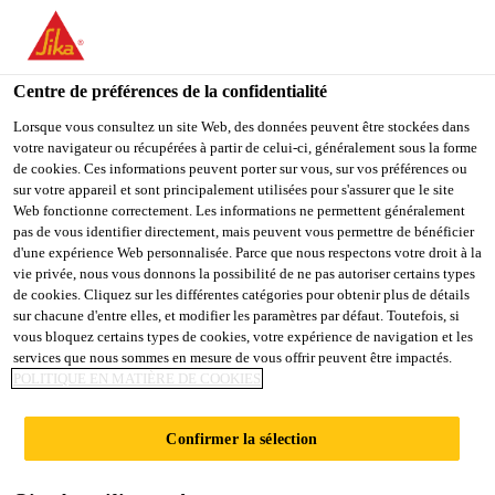
You are accessing "Sika Schweiz AG", it seems you are
accessing it from "États-Unis". We have a dedicated website for
your country.
Centre de préférences de la confidentialité
TO
Lorsque vous consultez un site Web, des données peuvent être stockées dans
STAY ON THE SIKA
SELECT A
votre navigateur ou récupérées à partir de celui-ci, généralement sous la forme
SIKA
SCHWEIZ AG WEBSITE
COUNTRY
de cookies. Ces informations peuvent porter sur vous, sur vos préférences ou
USA
sur votre appareil et sont principalement utilisées pour s'assurer que le site
Web fonctionne correctement. Les informations ne permettent généralement
pas de vous identifier directement, mais peuvent vous permettre de bénéficier
Sika Schweiz AG
d'une expérience Web personnalisée. Parce que nous respectons votre droit à la
vie privée, nous vous donnons la possibilité de ne pas autoriser certains types
de cookies. Cliquez sur les différentes catégories pour obtenir plus de détails
sur chacune d'entre elles, et modifier les paramètres par défaut. Toutefois, si
vous bloquez certains types de cookies, votre expérience de navigation et les
ENLÈVEMENT DES
services que nous sommes en mesure de vous offrir peuvent être impactés.
POLITIQUE EN MATIÈRE DE COOKIES
SALISSURES
Confirmer la sélection