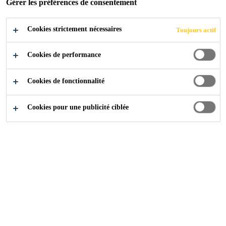
Gérer les préférences de consentement
Cookies strictement nécessaires
Toujours actif
Industry
...
Enlèvement des salissures
Cookies de performance
Cookies de fonctionnalité
Cookies pour une publicité ciblée
Avant le traitement préalable, il est possible d'utiliser un
nettoyant pour vitrages pour enlevez les salissures
normales comme p.ex. la saleté, la poussière et les traces
d'huiles qu'on trouve couramment sur les vitrages
automobiles. Toutefois, il peut arriver que des salissures
inhabituelles entravent l'adhérence sur les vitrages
automobiles.