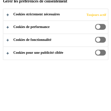
Gérer les préférences de consentement
Cookies strictement nécessaires
Toujours actif
Industry
...
Pré-traitement
Cookies de performance
Cookies de fonctionnalité
Produits et Systèmes
Cookies pour une publicité ciblée