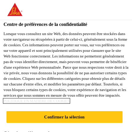
You are accessing "Sika Schweiz AG", it seems you are
accessing it from "États-Unis". We have a dedicated website for
your country.
Centre de préférences de la confidentialité
TO
Lorsque vous consultez un site Web, des données peuvent être stockées dans
STAY ON THE SIKA
SELECT A
votre navigateur ou récupérées à partir de celui-ci, généralement sous la forme
SIKA
SCHWEIZ AG WEBSITE
COUNTRY
de cookies. Ces informations peuvent porter sur vous, sur vos préférences ou
USA
sur votre appareil et sont principalement utilisées pour s'assurer que le site
Web fonctionne correctement. Les informations ne permettent généralement
pas de vous identifier directement, mais peuvent vous permettre de bénéficier
Sika Schweiz AG
d'une expérience Web personnalisée. Parce que nous respectons votre droit à la
vie privée, nous vous donnons la possibilité de ne pas autoriser certains types
de cookies. Cliquez sur les différentes catégories pour obtenir plus de détails
sur chacune d'entre elles, et modifier les paramètres par défaut. Toutefois, si
vous bloquez certains types de cookies, votre expérience de navigation et les
PRÉ-TRAITEMENT
services que nous sommes en mesure de vous offrir peuvent être impactés.
POLITIQUE EN MATIÈRE DE COOKIES
Confirmer la sélection