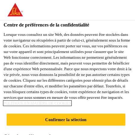
You are accessing "Sika Schweiz AG", it seems you are
accessing it from "États-Unis". We have a dedicated website for
your country.
Centre de préférences de la confidentialité
TO
Lorsque vous consultez un site Web, des données peuvent être stockées dans
STAY ON THE SIKA
SELECT A
votre navigateur ou récupérées à partir de celui-ci, généralement sous la forme
SIKA
SCHWEIZ AG WEBSITE
COUNTRY
de cookies. Ces informations peuvent porter sur vous, sur vos préférences ou
USA
sur votre appareil et sont principalement utilisées pour s'assurer que le site
Web fonctionne correctement. Les informations ne permettent généralement
pas de vous identifier directement, mais peuvent vous permettre de bénéficier
Sika Schweiz AG
d'une expérience Web personnalisée. Parce que nous respectons votre droit à la
vie privée, nous vous donnons la possibilité de ne pas autoriser certains types
de cookies. Cliquez sur les différentes catégories pour obtenir plus de détails
sur chacune d'entre elles, et modifier les paramètres par défaut. Toutefois, si
vous bloquez certains types de cookies, votre expérience de navigation et les
RÉSINES
services que nous sommes en mesure de vous offrir peuvent être impactés.
POLITIQUE EN MATIÈRE DE COOKIES
D'ÉTANCHÉITÉ
Confirmer la sélection
POUR FILTRES