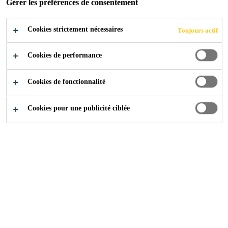
Gérer les préférences de consentement
MÉDICAUX
Cookies strictement nécessaires
Toujours actif
Cookies de performance
Industry
...
Résines d'étanchéité pour filtres médicaux
Cookies de fonctionnalité
Cookies pour une publicité ciblée
La gamme de produits SikaBiresin® DR pour
les filtres à dyalise offre un durcissement
rapide à des températures élevées.
Résines d'étanchéité pour