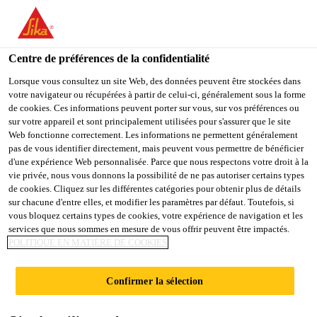
You are accessing "Sika Schweiz AG", it seems you are
accessing it from "États-Unis". We have a dedicated website for
your country.
Centre de préférences de la confidentialité
TO
Lorsque vous consultez un site Web, des données peuvent être stockées dans
STAY ON THE SIKA
SELECT A
votre navigateur ou récupérées à partir de celui-ci, généralement sous la forme
SIKA
SCHWEIZ AG WEBSITE
COUNTRY
de cookies. Ces informations peuvent porter sur vous, sur vos préférences ou
USA
sur votre appareil et sont principalement utilisées pour s'assurer que le site
Web fonctionne correctement. Les informations ne permettent généralement
pas de vous identifier directement, mais peuvent vous permettre de bénéficier
Sika Schweiz AG
d'une expérience Web personnalisée. Parce que nous respectons votre droit à la
vie privée, nous vous donnons la possibilité de ne pas autoriser certains types
de cookies. Cliquez sur les différentes catégories pour obtenir plus de détails
sur chacune d'entre elles, et modifier les paramètres par défaut. Toutefois, si
vous bloquez certains types de cookies, votre expérience de navigation et les
services que nous sommes en mesure de vous offrir peuvent être impactés.
POLITIQUE EN MATIÈRE DE COOKIES
SYSTÈMES
Confirmer la sélection
POLYURÉTHAN