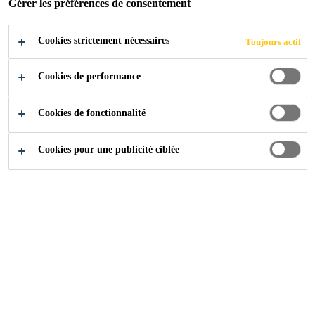
ES FLEXIBLES
Gérer les préférences de consentement
Cookies strictement nécessaires
Toujours actif
Cookies de performance
Industry
...
Systèmes polyuréthanes flexibles
Cookies de fonctionnalité
Cookies pour une publicité ciblée
Haute protection pour les composants
électroniques.
Durabilité et sécurité des