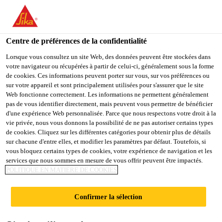
You are accessing "Sika Schweiz AG", it seems you are
accessing it from "États-Unis". We have a dedicated website for
your country.
Centre de préférences de la confidentialité
TO
Lorsque vous consultez un site Web, des données peuvent être stockées dans
STAY ON THE SIKA
SELECT A
votre navigateur ou récupérées à partir de celui-ci, généralement sous la forme
SIKA
SCHWEIZ AG WEBSITE
COUNTRY
de cookies. Ces informations peuvent porter sur vous, sur vos préférences ou
USA
sur votre appareil et sont principalement utilisées pour s'assurer que le site
Web fonctionne correctement. Les informations ne permettent généralement
pas de vous identifier directement, mais peuvent vous permettre de bénéficier
Sika Schweiz AG
d'une expérience Web personnalisée. Parce que nous respectons votre droit à la
vie privée, nous vous donnons la possibilité de ne pas autoriser certains types
de cookies. Cliquez sur les différentes catégories pour obtenir plus de détails
sur chacune d'entre elles, et modifier les paramètres par défaut. Toutefois, si
vous bloquez certains types de cookies, votre expérience de navigation et les
services que nous sommes en mesure de vous offrir peuvent être impactés.
POLITIQUE EN MATIÈRE DE COOKIES
DISTRI­BUTORS
Confirmer la sélection
EUROPE