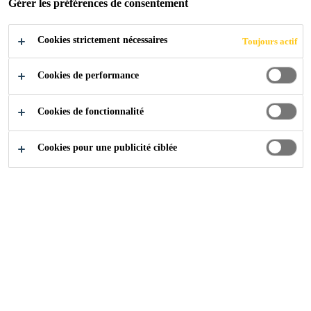
Gérer les préférences de consentement
Cookies strictement nécessaires
Toujours actif
Industry
Advanced Resins
Cookies de performance
Cookies de fonctionnalité
Cookies pour une publicité ciblée
Lokale und globale
Partnerschaft
Die Zusammenführung weltweiter Produktionsstandorte,
mehrerer Entwicklungsabteilungen und unseres globalen
Händlernetzes maximiert die Verfügbarkeit unserer
Produkte - egal wo Sie sich befinden.