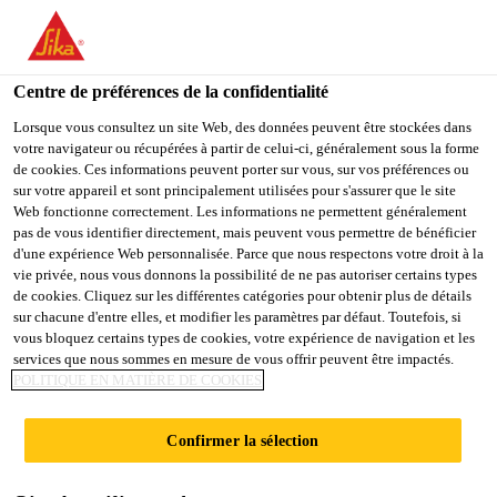
You are accessing "Sika Schweiz AG", it seems you are
accessing it from "États-Unis". We have a dedicated website for
your country.
Centre de préférences de la confidentialité
TO
Lorsque vous consultez un site Web, des données peuvent être stockées dans
STAY ON THE SIKA
SELECT A
votre navigateur ou récupérées à partir de celui-ci, généralement sous la forme
SIKA
SCHWEIZ AG WEBSITE
COUNTRY
de cookies. Ces informations peuvent porter sur vous, sur vos préférences ou
USA
sur votre appareil et sont principalement utilisées pour s'assurer que le site
Web fonctionne correctement. Les informations ne permettent généralement
pas de vous identifier directement, mais peuvent vous permettre de bénéficier
Sika Schweiz AG
d'une expérience Web personnalisée. Parce que nous respectons votre droit à la
vie privée, nous vous donnons la possibilité de ne pas autoriser certains types
de cookies. Cliquez sur les différentes catégories pour obtenir plus de détails
sur chacune d'entre elles, et modifier les paramètres par défaut. Toutefois, si
vous bloquez certains types de cookies, votre expérience de navigation et les
CASA CHESETTA,
services que nous sommes en mesure de vous offrir peuvent être impactés.
POLITIQUE EN MATIÈRE DE COOKIES
FLIMS
Confirmer la sélection