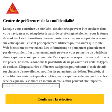
You are accessing "Sika Schweiz AG", it seems you are
accessing it from "États-Unis". We have a dedicated website for
your country.
Centre de préférences de la confidentialité
Construction
...
SikaShield® Titanol V
TO
Lorsque vous consultez un site Web, des données peuvent être stockées dans
STAY ON THE SIKA
SELECT A
votre navigateur ou récupérées à partir de celui-ci, généralement sous la forme
SIKA
SCHWEIZ AG WEBSITE
COUNTRY
de cookies. Ces informations peuvent porter sur vous, sur vos préférences ou
USA
sur votre appareil et sont principalement utilisées pour s'assurer que le site
Web fonctionne correctement. Les informations ne permettent généralement
pas de vous identifier directement, mais peuvent vous permettre de bénéficier
SikaShield®
Sika Schweiz AG
d'une expérience Web personnalisée. Parce que nous respectons votre droit à la
vie privée, nous vous donnons la possibilité de ne pas autoriser certains types
de cookies. Cliquez sur les différentes catégories pour obtenir plus de détails
Titanol V
sur chacune d'entre elles, et modifier les paramètres par défaut. Toutefois, si
vous bloquez certains types de cookies, votre expérience de navigation et les
services que nous sommes en mesure de vous offrir peuvent être impactés.
Revêtement bitumineux fluide servant de
POLITIQUE EN MATIÈRE DE COOKIES
couche de fond
Confirmer la sélection
Couche de fond bitumineuse fluide, faiblement
visqueuse et contenant des solvants.