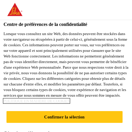
You are accessing "Sika Schweiz AG", it seems you are
accessing it from "États-Unis". We have a dedicated website for
your country.
Centre de préférences de la confidentialité
Construction
...
Sarnafil® TS 77-18
TO
Lorsque vous consultez un site Web, des données peuvent être stockées dans
STAY ON THE SIKA
SELECT A
votre navigateur ou récupérées à partir de celui-ci, généralement sous la forme
SIKA
SCHWEIZ AG WEBSITE
COUNTRY
de cookies. Ces informations peuvent porter sur vous, sur vos préférences ou
USA
sur votre appareil et sont principalement utilisées pour s'assurer que le site
Web fonctionne correctement. Les informations ne permettent généralement
pas de vous identifier directement, mais peuvent vous permettre de bénéficier
Sarnafil® TS 77-
Sika Schweiz AG
d'une expérience Web personnalisée. Parce que nous respectons votre droit à la
vie privée, nous vous donnons la possibilité de ne pas autoriser certains types
de cookies. Cliquez sur les différentes catégories pour obtenir plus de détails
18
sur chacune d'entre elles, et modifier les paramètres par défaut. Toutefois, si
vous bloquez certains types de cookies, votre expérience de navigation et les
services que nous sommes en mesure de vous offrir peuvent être impactés.
Membrane d’étanchéité synthétique pour
POLITIQUE EN MATIÈRE DE COOKIES
toiture plate pour
systèmes fixés mécaniquement
Confirmer la sélection
Membrane synthétique multicouche (épaisseur 1,8