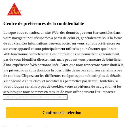
You are accessing "Sika Schweiz AG", it seems you are
accessing it from "États-Unis". We have a dedicated website for
your country.
Centre de préférences de la confidentialité
Construction
...
Sarnafil® TG 66-18
TO
Lorsque vous consultez un site Web, des données peuvent être stockées dans
STAY ON THE SIKA
SELECT A
votre navigateur ou récupérées à partir de celui-ci, généralement sous la forme
SIKA
SCHWEIZ AG WEBSITE
COUNTRY
de cookies. Ces informations peuvent porter sur vous, sur vos préférences ou
USA
sur votre appareil et sont principalement utilisées pour s'assurer que le site
Web fonctionne correctement. Les informations ne permettent généralement
pas de vous identifier directement, mais peuvent vous permettre de bénéficier
Sarnafil® TG 66-
Sika Schweiz AG
d'une expérience Web personnalisée. Parce que nous respectons votre droit à la
vie privée, nous vous donnons la possibilité de ne pas autoriser certains types
de cookies. Cliquez sur les différentes catégories pour obtenir plus de détails
18
sur chacune d'entre elles, et modifier les paramètres par défaut. Toutefois, si
vous bloquez certains types de cookies, votre expérience de navigation et les
services que nous sommes en mesure de vous offrir peuvent être impactés.
MEMBRANE D’ÉTANCHÉITÉ
POLITIQUE EN MATIÈRE DE COOKIES
SYNTHÉTIQUE POUR
TOITURE PLATE LESTÉE
Confirmer la sélection
Membrane synthétique multicouche (épaisseur 1,8