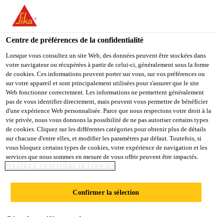
You are accessing "Sika Schweiz AG", it seems you are
accessing it from "États-Unis". We have a dedicated website for
your country.
Centre de préférences de la confidentialité
TO
Lorsque vous consultez un site Web, des données peuvent être stockées dans
STAY ON THE SIKA
SELECT A
votre navigateur ou récupérées à partir de celui-ci, généralement sous la forme
SIKA
SCHWEIZ AG WEBSITE
COUNTRY
de cookies. Ces informations peuvent porter sur vous, sur vos préférences ou
USA
sur votre appareil et sont principalement utilisées pour s'assurer que le site
Web fonctionne correctement. Les informations ne permettent généralement
pas de vous identifier directement, mais peuvent vous permettre de bénéficier
Sika Schweiz AG
d'une expérience Web personnalisée. Parce que nous respectons votre droit à la
vie privée, nous vous donnons la possibilité de ne pas autoriser certains types
de cookies. Cliquez sur les différentes catégories pour obtenir plus de détails
sur chacune d'entre elles, et modifier les paramètres par défaut. Toutefois, si
vous bloquez certains types de cookies, votre expérience de navigation et les
PUREN PIR
services que nous sommes en mesure de vous offrir peuvent être impactés.
POLITIQUE EN MATIÈRE DE COOKIES
Confirmer la sélection