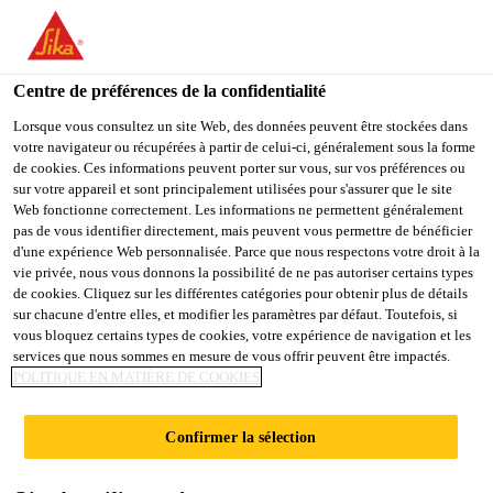
You are accessing "Sika Schweiz AG", it seems you are
accessing it from "États-Unis". We have a dedicated website for
your country.
Centre de préférences de la confidentialité
TO
Lorsque vous consultez un site Web, des données peuvent être stockées dans
STAY ON THE SIKA
SELECT A
votre navigateur ou récupérées à partir de celui-ci, généralement sous la forme
SIKA
SCHWEIZ AG WEBSITE
COUNTRY
de cookies. Ces informations peuvent porter sur vous, sur vos préférences ou
USA
sur votre appareil et sont principalement utilisées pour s'assurer que le site
Web fonctionne correctement. Les informations ne permettent généralement
pas de vous identifier directement, mais peuvent vous permettre de bénéficier
Sika Schweiz AG
d'une expérience Web personnalisée. Parce que nous respectons votre droit à la
vie privée, nous vous donnons la possibilité de ne pas autoriser certains types
de cookies. Cliquez sur les différentes catégories pour obtenir plus de détails
sur chacune d'entre elles, et modifier les paramètres par défaut. Toutefois, si
vous bloquez certains types de cookies, votre expérience de navigation et les
ACCESSOIRES
services que nous sommes en mesure de vous offrir peuvent être impactés.
POLITIQUE EN MATIÈRE DE COOKIES
TOITURES SANS
Confirmer la sélection
COUCHE DE