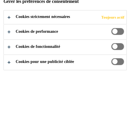
Gérer les préférences de consentement
PROTECTION NI
Cookies strictement nécessaires
Toujours actif
COUCHE D'USURE
Cookies de performance
Cookies de fonctionnalité
Construction
...
Accessoires toitures sans couche de pro
Cookies pour une publicité ciblée