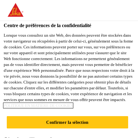
You are accessing "Sika Schweiz AG", it seems you are
accessing it from "États-Unis". We have a dedicated website for
your country.
Centre de préférences de la confidentialité
TO
Lorsque vous consultez un site Web, des données peuvent être stockées dans
STAY ON THE SIKA
SELECT A
votre navigateur ou récupérées à partir de celui-ci, généralement sous la forme
SIKA
SCHWEIZ AG WEBSITE
COUNTRY
de cookies. Ces informations peuvent porter sur vous, sur vos préférences ou
USA
sur votre appareil et sont principalement utilisées pour s'assurer que le site
Web fonctionne correctement. Les informations ne permettent généralement
pas de vous identifier directement, mais peuvent vous permettre de bénéficier
Sika Schweiz AG
d'une expérience Web personnalisée. Parce que nous respectons votre droit à la
vie privée, nous vous donnons la possibilité de ne pas autoriser certains types
de cookies. Cliquez sur les différentes catégories pour obtenir plus de détails
sur chacune d'entre elles, et modifier les paramètres par défaut. Toutefois, si
vous bloquez certains types de cookies, votre expérience de navigation et les
SYSTÈME DE
services que nous sommes en mesure de vous offrir peuvent être impactés.
POLITIQUE EN MATIÈRE DE COOKIES
TOITURE EN
Confirmer la sélection
PENTE MTP