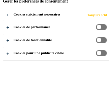
Gérer les préférences de consentement
Cookies strictement nécessaires
Toujours actif
Construction
...
Système de toiture en pente MTP
Cookies de performance
Cookies de fonctionnalité
Cookies pour une publicité ciblée
Protection fiable - aussi
aux régions montagneuses
SikaRoof Membrane MTP-380 - la
membrane de sous-toiture