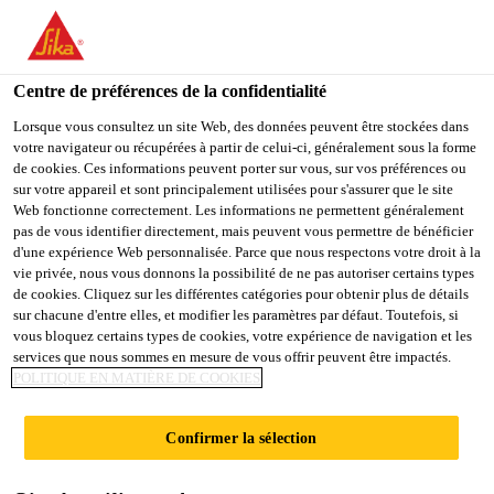
You are accessing "Sika Schweiz AG", it seems you are
accessing it from "États-Unis". We have a dedicated website for
your country.
Centre de préférences de la confidentialité
TO
Lorsque vous consultez un site Web, des données peuvent être stockées dans
STAY ON THE SIKA
SELECT A
votre navigateur ou récupérées à partir de celui-ci, généralement sous la forme
SIKA
SCHWEIZ AG WEBSITE
COUNTRY
de cookies. Ces informations peuvent porter sur vous, sur vos préférences ou
USA
sur votre appareil et sont principalement utilisées pour s'assurer que le site
Web fonctionne correctement. Les informations ne permettent généralement
pas de vous identifier directement, mais peuvent vous permettre de bénéficier
Sika Schweiz AG
d'une expérience Web personnalisée. Parce que nous respectons votre droit à la
vie privée, nous vous donnons la possibilité de ne pas autoriser certains types
de cookies. Cliquez sur les différentes catégories pour obtenir plus de détails
sur chacune d'entre elles, et modifier les paramètres par défaut. Toutefois, si
vous bloquez certains types de cookies, votre expérience de navigation et les
COMPOSITIONS
services que nous sommes en mesure de vous offrir peuvent être impactés.
POLITIQUE EN MATIÈRE DE COOKIES
DES SYSTÈMES
Confirmer la sélection