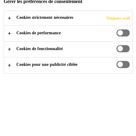
Gérer les préférences de consentement
Cookies strictement nécessaires
Toujours actif
Construction
...
Accessoires
Cookies de performance
Cookies de fonctionnalité
Sarnafil® S 352 TEX -
Cookies pour une publicité ciblée
Pieces fabriquees et
Accessoires