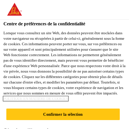
You are accessing "Sika Schweiz AG", it seems you are
accessing it from "États-Unis". We have a dedicated website for
your country.
Centre de préférences de la confidentialité
TO
Lorsque vous consultez un site Web, des données peuvent être stockées dans
STAY ON THE SIKA
SELECT A
votre navigateur ou récupérées à partir de celui-ci, généralement sous la forme
SIKA
SCHWEIZ AG WEBSITE
COUNTRY
de cookies. Ces informations peuvent porter sur vous, sur vos préférences ou
USA
sur votre appareil et sont principalement utilisées pour s'assurer que le site
Web fonctionne correctement. Les informations ne permettent généralement
pas de vous identifier directement, mais peuvent vous permettre de bénéficier
Sika Schweiz AG
d'une expérience Web personnalisée. Parce que nous respectons votre droit à la
vie privée, nous vous donnons la possibilité de ne pas autoriser certains types
de cookies. Cliquez sur les différentes catégories pour obtenir plus de détails
sur chacune d'entre elles, et modifier les paramètres par défaut. Toutefois, si
vous bloquez certains types de cookies, votre expérience de navigation et les
ACCESSOIRES
services que nous sommes en mesure de vous offrir peuvent être impactés.
POLITIQUE EN MATIÈRE DE COOKIES
Confirmer la sélection