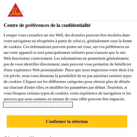
You are accessing "Sika Schweiz AG", it seems you are
accessing it from "États-Unis". We have a dedicated website for
your country.
Centre de préférences de la confidentialité
TO
Lorsque vous consultez un site Web, des données peuvent être stockées dans
STAY ON THE SIKA
SELECT A
votre navigateur ou récupérées à partir de celui-ci, généralement sous la forme
SIKA
SCHWEIZ AG WEBSITE
COUNTRY
de cookies. Ces informations peuvent porter sur vous, sur vos préférences ou
USA
sur votre appareil et sont principalement utilisées pour s'assurer que le site
Web fonctionne correctement. Les informations ne permettent généralement
pas de vous identifier directement, mais peuvent vous permettre de bénéficier
Sika Schweiz AG
d'une expérience Web personnalisée. Parce que nous respectons votre droit à la
vie privée, nous vous donnons la possibilité de ne pas autoriser certains types
de cookies. Cliquez sur les différentes catégories pour obtenir plus de détails
sur chacune d'entre elles, et modifier les paramètres par défaut. Toutefois, si
vous bloquez certains types de cookies, votre expérience de navigation et les
BASSINS D‘EAU
services que nous sommes en mesure de vous offrir peuvent être impactés.
POLITIQUE EN MATIÈRE DE COOKIES
Confirmer la sélection