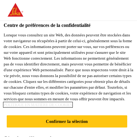
You are accessing "Sika Schweiz AG", it seems you are
accessing it from "États-Unis". We have a dedicated website for
your country.
Centre de préférences de la confidentialité
TO
Lorsque vous consultez un site Web, des données peuvent être stockées dans
STAY ON THE SIKA
SELECT A
votre navigateur ou récupérées à partir de celui-ci, généralement sous la forme
SIKA
SCHWEIZ AG WEBSITE
COUNTRY
de cookies. Ces informations peuvent porter sur vous, sur vos préférences ou
USA
sur votre appareil et sont principalement utilisées pour s'assurer que le site
Web fonctionne correctement. Les informations ne permettent généralement
pas de vous identifier directement, mais peuvent vous permettre de bénéficier
Sika Schweiz AG
d'une expérience Web personnalisée. Parce que nous respectons votre droit à la
vie privée, nous vous donnons la possibilité de ne pas autoriser certains types
de cookies. Cliquez sur les différentes catégories pour obtenir plus de détails
sur chacune d'entre elles, et modifier les paramètres par défaut. Toutefois, si
vous bloquez certains types de cookies, votre expérience de navigation et les
ARGUMENTS TOP
services que nous sommes en mesure de vous offrir peuvent être impactés.
POLITIQUE EN MATIÈRE DE COOKIES
Confirmer la sélection