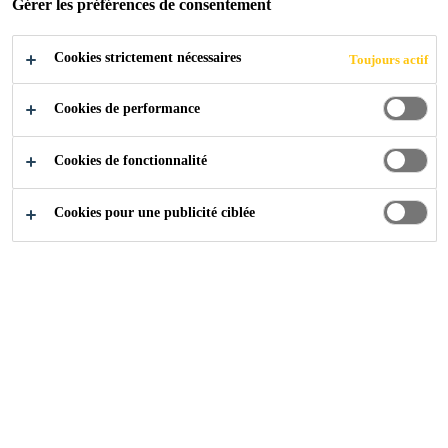
Gérer les préférences de consentement
Cookies strictement nécessaires
Toujours actif
Construction
...
Arguments top
Cookies de performance
Cookies de fonctionnalité
Toiture plate
Cookies pour une publicité ciblée