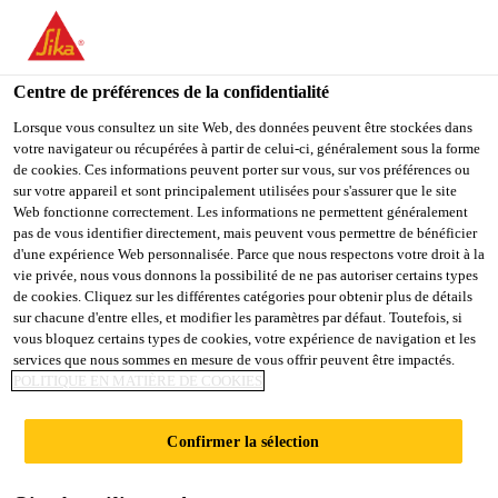
You are accessing "Sika Schweiz AG", it seems you are
accessing it from "États-Unis". We have a dedicated website for
your country.
Centre de préférences de la confidentialité
Construction
...
SikaScreed®-25 Flow
TO
Lorsque vous consultez un site Web, des données peuvent être stockées dans
STAY ON THE SIKA
SELECT A
votre navigateur ou récupérées à partir de celui-ci, généralement sous la forme
SIKA
SCHWEIZ AG WEBSITE
COUNTRY
de cookies. Ces informations peuvent porter sur vous, sur vos préférences ou
USA
sur votre appareil et sont principalement utilisées pour s'assurer que le site
Web fonctionne correctement. Les informations ne permettent généralement
pas de vous identifier directement, mais peuvent vous permettre de bénéficier
SikaScreed®-25
Sika Schweiz AG
d'une expérience Web personnalisée. Parce que nous respectons votre droit à la
vie privée, nous vous donnons la possibilité de ne pas autoriser certains types
de cookies. Cliquez sur les différentes catégories pour obtenir plus de détails
Flow
sur chacune d'entre elles, et modifier les paramètres par défaut. Toutefois, si
vous bloquez certains types de cookies, votre expérience de navigation et les
services que nous sommes en mesure de vous offrir peuvent être impactés.
Chape fluide en ciment à prise rapide pour
POLITIQUE EN MATIÈRE DE COOKIES
le secteur résidentiel et commercial,
adaptée à être revêtue déjà à partir de
Confirmer la sélection
24 heures