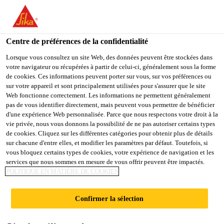
You are accessing "Sika Schweiz AG", it seems you are
accessing it from "États-Unis". We have a dedicated website for
your country.
Centre de préférences de la confidentialité
TO
Lorsque vous consultez un site Web, des données peuvent être stockées dans
STAY ON THE SIKA
SELECT A
votre navigateur ou récupérées à partir de celui-ci, généralement sous la forme
SIKA
SCHWEIZ AG WEBSITE
COUNTRY
de cookies. Ces informations peuvent porter sur vous, sur vos préférences ou
USA
sur votre appareil et sont principalement utilisées pour s'assurer que le site
Web fonctionne correctement. Les informations ne permettent généralement
pas de vous identifier directement, mais peuvent vous permettre de bénéficier
Sika Schweiz AG
d'une expérience Web personnalisée. Parce que nous respectons votre droit à la
vie privée, nous vous donnons la possibilité de ne pas autoriser certains types
de cookies. Cliquez sur les différentes catégories pour obtenir plus de détails
sur chacune d'entre elles, et modifier les paramètres par défaut. Toutefois, si
vous bloquez certains types de cookies, votre expérience de navigation et les
SIKASCREED®
services que nous sommes en mesure de vous offrir peuvent être impactés.
POLITIQUE EN MATIÈRE DE COOKIES
CTF
Confirmer la sélection