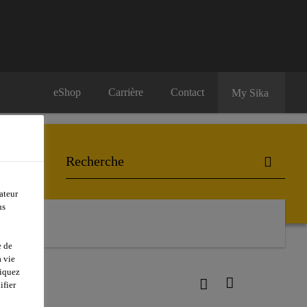
eShop
Carrière
Contact
My Sika
ateur
ns
e de
 vie
liquez
ifier