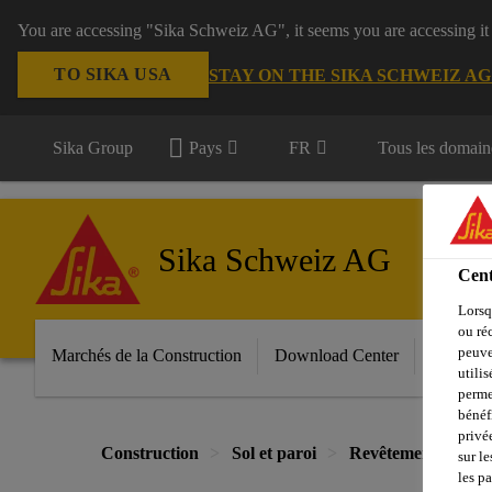
You are accessing "Sika Schweiz AG", it seems you are accessing it
TO SIKA USA
STAY ON THE SIKA SCHWEIZ A
Sika Group
Pays
FR
Tous les domain
Sika Schweiz AG
Cent
Lorsq
ou ré
peuve
Marchés de la Construction
Download Center
Services
utili
perme
bénéf
privé
Construction
Sol et paroi
Revêtements
Sa
sur le
les p