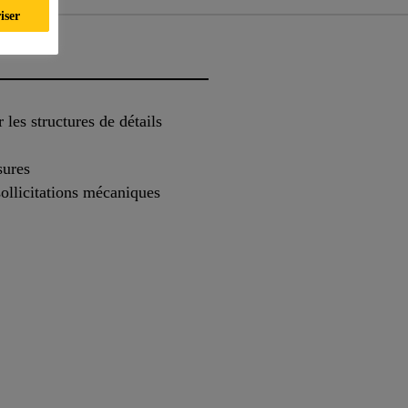
iser
 les structures de détails
sures
sollicitations mécaniques