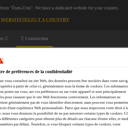
 from "États-Unis". We have a dedicated website for your country.
G WEBSITE
SELECT A COUNTRY
es
Construction
re de préférences de la confidentialité
ue vous consultez un site Web, des données peuvent être stockées dans votre navig
cupérées à partir de celui-ci, généralement sous la forme de cookies. Ces informatio
nt porter sur vous, sur vos préférences ou sur votre appareil et sont principalement
Objets de référence
Sika Apps
Interlocuteur
sées pour s'assurer que le site Web fonctionne correctement. Les informations ne
ttent généralement pas de vous identifier directement, mais peuvent vous permettr
icier d'une expérience Web personnalisée. Parce que nous respectons votre droit à la
e, nous vous donnons la possibilité de ne pas autoriser certains types de cookies. C
ble / Accessoires
Voile en fibres de verre type 270
s différentes catégories pour obtenir plus de détails sur chacune d'entre elles, et mod
aramètres par défaut. Toutefois, si vous bloquez certains types de cookies, votre