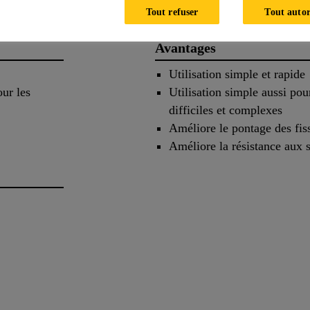
Tout refuser
Tout autor
Avantages
Utilisation simple et rapide
our les
Utilisation simple aussi pour
difficiles et complexes
Améliore le pontage des fis
Améliore la résistance aux 