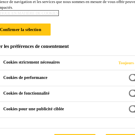
ience de navigation et les services que nous sommes en mesure de vous offrir peuv
 de verre type 270
impactés.
TIQUE EN MATIÈRE DE COOKIES
rcement
Confirmer la sélection
2
Tissu en fibres de verre pour le pontage des fissures des revêtements autoportants. Densité: 270 g/m
r les préférences de consentement
Cookies strictement nécessaires
Toujours 
e détails difficiles et complexes
Cookies de performance
Cookies de fonctionnalité
FICHE TECHNIQUE DU 
Cookies pour une publicité ciblée
duit
Application
Docume