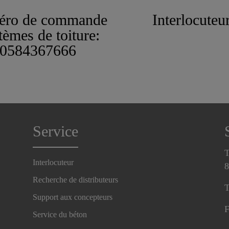
ro de commande
Interlocuteu
tèmes de toiture:
0584367666
Service
T
Interlocuteur
8
Recherche de distributeurs
T
Support aux concepteurs
F
Service du béton