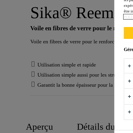
expér
Sika® Reemat 
être 
POLI
Voile en fibres de verre pour le renfo
Gére
Utilisation simple et rapide
Utilisation simple aussi pour les structures d
Garantit la bonne épaisseur pour la couche 
Aperçu
Détails du pro