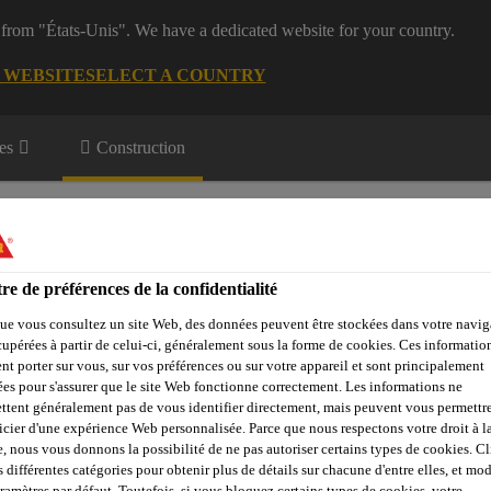
 from "États-Unis". We have a dedicated website for your country.
G WEBSITE
SELECT A COUNTRY
es
Construction
re de préférences de la confidentialité
ue vous consultez un site Web, des données peuvent être stockées dans votre navig
cupérées à partir de celui-ci, généralement sous la forme de cookies. Ces informatio
Objets de référence
Sika Apps
Interlocuteur
nt porter sur vous, sur vos préférences ou sur votre appareil et sont principalement
sées pour s'assurer que le site Web fonctionne correctement. Les informations ne
ttent généralement pas de vous identifier directement, mais peuvent vous permettr
icier d'une expérience Web personnalisée. Parce que nous respectons votre droit à la
e, nous vous donnons la possibilité de ne pas autoriser certains types de cookies. C
ble / Accessoires
Sika® Reemat Lite
s différentes catégories pour obtenir plus de détails sur chacune d'entre elles, et mod
aramètres par défaut. Toutefois, si vous bloquez certains types de cookies, votre