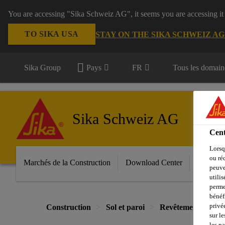
You are accessing "Sika Schweiz AG", it seems you are accessing it
TO SIKA USA
STAY ON THE SIKA SCHWEIZ A
Sika Group
Pays
FR
Tous les domain
Sika Schweiz AG
Cent
Lorsq
ou ré
Marchés de la Construction
Download Center
Services
peuve
utili
perme
bénéf
privé
Construction
Sol et paroi
Revêtements
Sa
sur le
les p