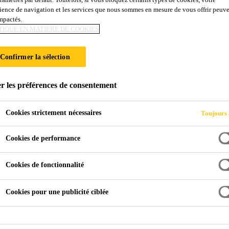
ience de navigation et les services que nous sommes en mesure de vous offrir peuv
Lite
impactés.
TIQUE EN MATIÈRE DE COOKIES
rcement
Confirmer la sélection
Voile en fib
r les préférences de consentement
Cookies strictement nécessaires
Toujours 
e détails difficiles et complexes
Cookies de performance
de fond
Cookies de fonctionnalité
FICHE TECHNIQUE DU 
Cookies pour une publicité ciblée
duit
Application
Docume