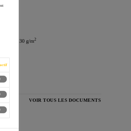
ent
2
res de verre pour le renforcement des systèmes de revêtements anticryptogamiques Sikagard®. Densité: ~ 30 g/m
actif
PRODUIT
VOIR TOUS LES DOCUMENTS
nts