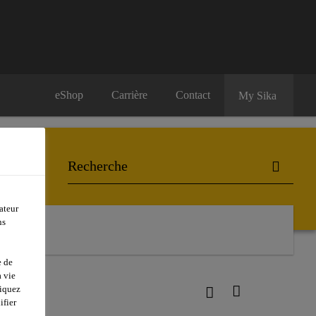
eShop
Carrière
Contact
My Sika
ateur
ns
e de
 vie
liquez
ifier