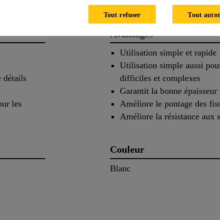
Tout refuser
Tout autor
Avantages
Utilisation simple et rapide
Utilisation simple aussi pour
 détails
difficiles et complexes
Garantit la bonne épaisseur
our les
Améliore le pontage des fis
Améliore la résistance aux 
Couleur
Blanc