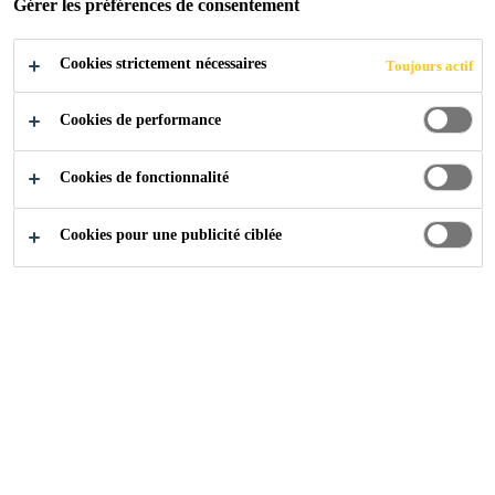
Gérer les préférences de consentement
résine époxy.
Cookies strictement nécessaires
Toujours actif
Faibles émissions COV
Cookies de performance
Bonne résistance à l’abrasion
Bonnes résistances chimique et mécanique
Cookies de fonctionnalité
Cookies pour une publicité ciblée