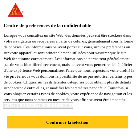
You are accessing "Sika Schweiz AG", it seems you are
accessing it from "États-Unis". We have a dedicated website for
your country.
Centre de préférences de la confidentialité
Construction
...
Sikafloor®-2510 W
TO
Lorsque vous consultez un site Web, des données peuvent être stockées dans
STAY ON THE SIKA
SELECT A
votre navigateur ou récupérées à partir de celui-ci, généralement sous la forme
SIKA
SCHWEIZ AG WEBSITE
COUNTRY
de cookies. Ces informations peuvent porter sur vous, sur vos préférences ou
USA
sur votre appareil et sont principalement utilisées pour s'assurer que le site
Web fonctionne correctement. Les informations ne permettent généralement
pas de vous identifier directement, mais peuvent vous permettre de bénéficier
Sikafloor®-2510
Sika Schweiz AG
d'une expérience Web personnalisée. Parce que nous respectons votre droit à la
vie privée, nous vous donnons la possibilité de ne pas autoriser certains types
de cookies. Cliquez sur les différentes catégories pour obtenir plus de détails
W
sur chacune d'entre elles, et modifier les paramètres par défaut. Toutefois, si
vous bloquez certains types de cookies, votre expérience de navigation et les
services que nous sommes en mesure de vous offrir peuvent être impactés.
Résine époxy polyvalente à base d'eau, à
POLITIQUE EN MATIÈRE DE COOKIES
faibles émissions
Confirmer la sélection
Revêtement transparente ou colorée bicomposant, en
phase aqueuse, à faibles émissions et à base de