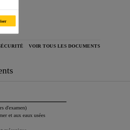
iser
SÉCURITÉ
VOIR TOUS LES DOCUMENTS
nts
rs d'examen)
e mer et aux eaux usées