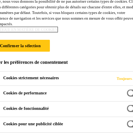
e, nous vous donnons la possibilité de ne pas autoriser certains types de cookies. C
 375 N
s différentes catégories pour obtenir plus de détails sur chacune d'entre elles, et mod
aramètres par défaut. Toutefois, si vous bloquez certains types de cookies, votre
ience de navigation et les services que nous sommes en mesure de vous offrir peuv
impactés.
, pigmenté
TIQUE EN MATIÈRE DE COOKIES
 solvants, pré-rempli, pigmenté, à base de résine polyurétha
Confirmer la sélection
r les préférences de consentement
Cookies strictement nécessaires
Toujours 
 usées
Cookies de performance
Cookies de fonctionnalité
ineux, appliquer une couche de fond avec le même matériau
issures
Cookies pour une publicité ciblée