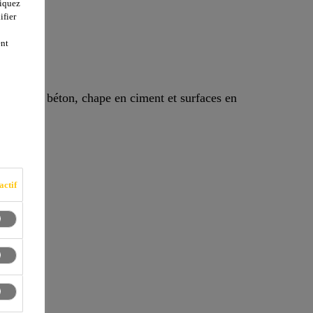
liquez
ifier
ent
ne, pour béton, chape en ciment et surfaces en
actif