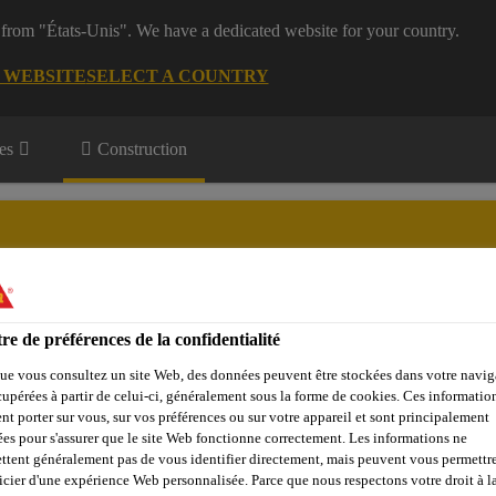
 from "États-Unis". We have a dedicated website for your country.
G WEBSITE
SELECT A COUNTRY
es
Construction
re de préférences de la confidentialité
Objets de référence
Sika Apps
Interlocuteur
ue vous consultez un site Web, des données peuvent être stockées dans votre navig
cupérées à partir de celui-ci, généralement sous la forme de cookies. Ces informatio
nt porter sur vous, sur vos préférences ou sur votre appareil et sont principalement
sées pour s'assurer que le site Web fonctionne correctement. Les informations ne
lyuréthane / Polyurée / Polyaspartique
Sikafloor® BC 375 N
ttent généralement pas de vous identifier directement, mais peuvent vous permettr
icier d'une expérience Web personnalisée. Parce que nous respectons votre droit à la