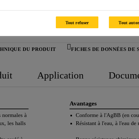
Tout refuser
Tout autor
CHNIQUE DU PRODUIT
FICHES DE DONNÉES DE 
duit
Application
Docume
Avantages
s normales à
Conforme à l'AgBB (en cou
x, les halls
Résistant à l'eau, à l'eau d