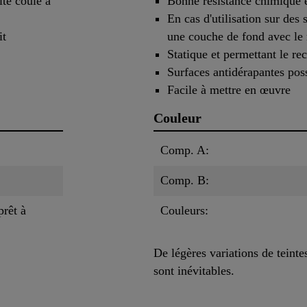
lte coulé à
Bonne résistance chimique 
En cas d'utilisation sur des
it
une couche de fond avec l
Statique et permettant le re
Surfaces antidérapantes pos
Facile à mettre en œuvre
Couleur
Comp. A:
Comp. B:
prêt à
Couleurs:
De légères variations de teint
sont inévitables.