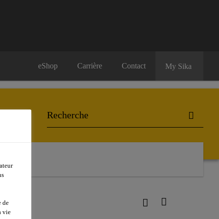
eShop
Carrière
Contact
My Sika
ateur
ns
e de
 vie