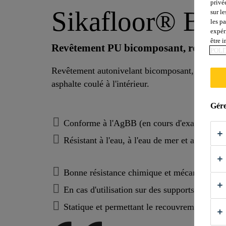
privé
Sikafloor® BC
sur le
les p
expér
être 
Revêtement PU bicomposant, résistant
POLI
Revêtement autonivelant bicomposant, exempt de
asphalte coulé à l'intérieur.
Gére
Conforme à l'AgBB (en cours d'examen)
Résistant à l'eau, à l'eau de mer et aux eaux
Bonne résistance chimique et mécanique
En cas d'utilisation sur des supports bitum
Statique et permettant le recouvrement des f