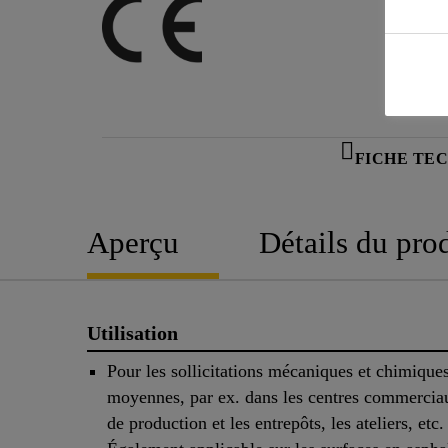
FICHE TE
Aperçu
Détails du pro
Utilisation
Pour les sollicitations mécaniques et chimique
moyennes, par ex. dans les centres commerciau
de production et les entrepôts, les ateliers, etc.