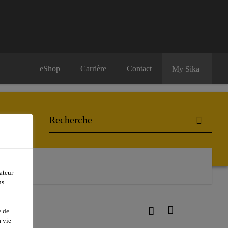
eShop
Carrière
Contact
My Sika
ateur
ns
e de
 vie