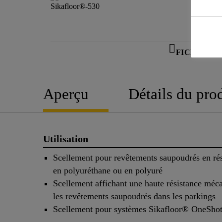
FICHE TE
Aperçu
Détails du pro
Utilisation
Scellement pour revêtements saupoudrés en ré
en polyuréthane ou en polyuré
Scellement affichant une haute résistance méc
les revêtements saupoudrés dans les parkings
Scellement pour systèmes Sikafloor® OneSho