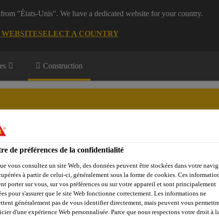
 from "États-Unis". We have a dedicated website for your country.
G WEBSITE
SELECT A COUNTRY
es
Construction
re de préférences de la confidentialité
Objets de référence
Sika Apps
Interlocuteur
ue vous consultez un site Web, des données peuvent être stockées dans votre navig
cupérées à partir de celui-ci, généralement sous la forme de cookies. Ces informatio
nt porter sur vous, sur vos préférences ou sur votre appareil et sont principalement
sées pour s'assurer que le site Web fonctionne correctement. Les informations ne
lyuréthane / Polyurée / Polyaspartique
Sikafloor®-530
ttent généralement pas de vous identifier directement, mais peuvent vous permettr
icier d'une expérience Web personnalisée. Parce que nous respectons votre droit à la