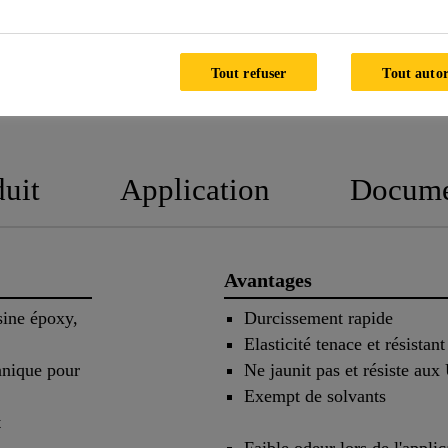
Tout refuser
Tout autor
CHNIQUE DU PRODUIT
FICHES DE DONNÉES DE 
duit
Application
Docume
Avantages
sine époxy,
Durcissement rapide
Elasticité tenace et résistant
anique pour
Ne jaunit pas et résiste au
Exempt de solvants
t