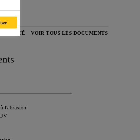
iser
SÉCURITÉ
VOIR TOUS LES DOCUMENTS
nts
 à l'abrasion
x UV