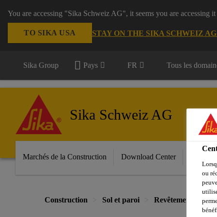
You are accessing "Sika Schweiz AG", it seems you are accessing it
TO SIKA USA
STAY ON THE SIKA SCHWEIZ A
Sika Group
Pays
FR
Tous les domain
Sika Schweiz AG
Cent
Marchés de la Construction
Download Center
Services
Lorsq
ou ré
peuve
utili
Construction
Sol et paroi
Revêtements
Po
perme
bénéf