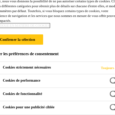
e, nous vous donnons la possibilité de ne pas autoriser certains types de cookies. C
0
s différentes catégories pour obtenir plus de détails sur chacune d'entre elles, et mod
aramètres par défaut. Toutefois, si vous bloquez certains types de cookies, votre
ience de navigation et les services que nous sommes en mesure de vous offrir peuv
impactés.
 revêtements saupoudrés à base de résine synthétiq
TIQUE EN MATIÈRE DE COOKIES
issement rapide, résistant au jaunissement, pigmenté et exemp
Confirmer la sélection
r les préférences de consentement
Cookies strictement nécessaires
Toujours 
Cookies de performance
Cookies de fonctionnalité
r
Cookies pour une publicité ciblée