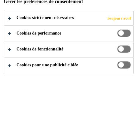
Gérer les préférences de consentement
En phase aqueuse
Cookies strictement nécessaires
Faible odeur
Toujours actif
Bonne résistance aux UV, ne jaunit pas
Cookies de performance
Cookies de fonctionnalité
Cookies pour une publicité ciblée