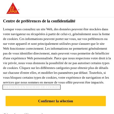
You are accessing "Sika Schweiz AG", it seems you are
accessing it from "États-Unis". We have a dedicated website for
your country.
Centre de préférences de la confidentialité
Construction
...
Sikafloor®-304 W
TO
Lorsque vous consultez un site Web, des données peuvent être stockées dans
STAY ON THE SIKA
SELECT A
votre navigateur ou récupérées à partir de celui-ci, généralement sous la forme
SIKA
SCHWEIZ AG WEBSITE
COUNTRY
de cookies. Ces informations peuvent porter sur vous, sur vos préférences ou
USA
sur votre appareil et sont principalement utilisées pour s'assurer que le site
Web fonctionne correctement. Les informations ne permettent généralement
pas de vous identifier directement, mais peuvent vous permettre de bénéficier
Sikafloor®-304 W
Sika Schweiz AG
d'une expérience Web personnalisée. Parce que nous respectons votre droit à la
vie privée, nous vous donnons la possibilité de ne pas autoriser certains types
de cookies. Cliquez sur les différentes catégories pour obtenir plus de détails
Scellement polyuréthane bicomposant en
sur chacune d'entre elles, et modifier les paramètres par défaut. Toutefois, si
vous bloquez certains types de cookies, votre expérience de navigation et les
phase aqueuse
services que nous sommes en mesure de vous offrir peuvent être impactés.
POLITIQUE EN MATIÈRE DE COOKIES
Scellement bicomposant en phase aqueuse,
transparent, satiné, à base de polyuréthane, à très
Confirmer la sélection
faible teneur en solvants.